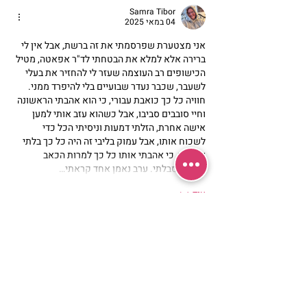
Samra Tibor
04 במאי 2025
אני מצטערת שפרסמתי את זה ברשת, אבל אין לי 
ברירה אלא למלא את הבטחתי לד"ר אפאטה, מטיל 
הכישופים רב העוצמה שעזר לי להחזיר את בעלי 
לשעבר, שכבר נעדר שבועיים בלי להיפרד ממני. 
חוויה כל כך כואבת עבורי, כי הוא אהבתי הראשונה 
וחיי סובבים סביבו, אבל כשהוא עזב אותי למען 
אישה אחרת, הזלתי דמעות וניסיתי הכל כדי 
לשכוח אותו, אבל עמוק בליבי זה היה כל כך בלתי 
אפשרי, כי אהבתי אותו כל כך למרות הכאב 
שממנו סבלתי. ערב נאמן אחד קראתי…
עוד
לייק
להשיב
מרכז שמים / אשירה
רחוב יחיאלי 4 נוה צדק תל אביב
072-2146146