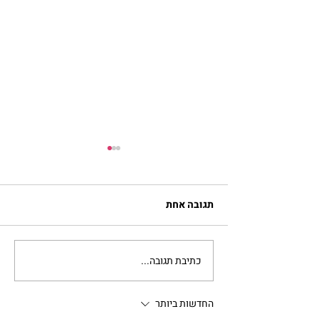
תגובה אחת
כתיבת תגובה...
מתגעגעות לבית המפגש,
השיעור לתשעה באב | הר'
ימימה מזרחי
החדשות ביותר