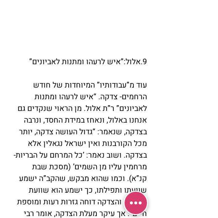
9.אלול:”איש לרעהו ומתנות לאביונים”
עוד מ”עבודותיו” המיוחדות של חודש 
הרחמים- צדקה. “איש לרעהו ומתנות 
לאביונים” ר”ת אלול. מן הראוי שנקדים גם 
אנחנו באלול, ונאחז במידת החסד, ונרבה 
בצדקה, שנאמר: “גדול העושה צדקה, יותר 
מכל הקורבנות ואין ישראל נגאלין אלא 
בצדקה. ושוב נאמר: ’כל המרחם על הבריות- 
מרחמין עליו מן השמים’ (מסכת שבת 
קנ”א). וכמו שהוא מבקש, שהקב”ה ישמע 
שוועתו ותפילתו, כך ישמע הוא שוועת 
העניים. והצדקה דוחה גזרות רעות ומוספת 
חיים”. אך עיקר מעלת הצדקה, אומר רבי 