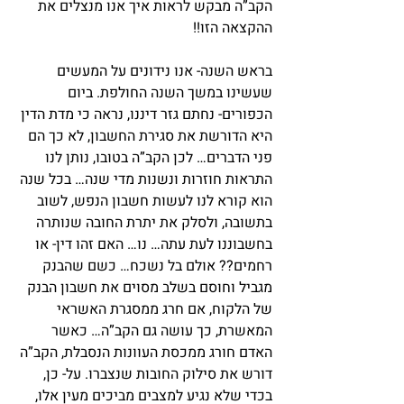
הקב”ה מבקש לראות איך אנו מנצלים את 
ההקצאה הזו!!
בראש השנה- אנו נידונים על המעשים 
שעשינו במשך השנה החולפת. ביום 
הכפורים- נחתם גזר דיננו, נראה כי מדת הדין 
היא הדורשת את סגירת החשבון, לא כך הם 
פני הדברים… לכן הקב”ה בטובו, נותן לנו 
התראות חוזרות ונשנות מדי שנה… בכל שנה 
הוא קורא לנו לעשות חשבון הנפש, לשוב 
בתשובה, ולסלק את יתרת החובה שנותרה 
בחשבוננו לעת עתה… נו… האם זהו דין- או 
רחמים?? אולם בל נשכח… כשם שהבנק 
מגביל וחוסם בשלב מסוים את חשבון הבנק 
של הלקוח, אם חרג ממסגרת האשראי 
המאשרת, כך עושה גם הקב”ה… כאשר 
האדם חורג ממכסת העוונות הנסבלת, הקב”ה 
דורש את סילוק החובות שנצברו. על- כן, 
בכדי שלא נגיע למצבים מביכים מעין אלו, 