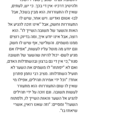
ולהיטיב דרכיו- אין די בכך. כי יש, לעתים, 
שאין לו התעוררות. הוא מבין בשכל, אבל 
לבו- אטום ואדיש. ויש אחר, שיש לו 
התעוררות וחשק, אבל “אינו זוכה להגיע אל 
האות והשער של תשובה השייך לו”. הוא 
רוצה, אבל אינו יודע איך, ומה בדיוק רוצים 
ממנו משמים. והשלישי, אף שיש לו חשק 
וגם יודע מה מוטל עליו לעשות, “אפילו אם 
מגיע לשם- יכול להיות שהשער של תשובה 
סגור”,כי אין די גם ברצון ובהשתדלות האדם, 
ואם לא “יפתחו” לו משמים את השער לא 
תועיל השתדלותו. מציב רבי נחמן פתרון 
אחד!: “וכל ידי אמירת תהילים, אפילו מי 
שאין לו שום התעוררות- הוא מתעורר 
לעשות תשובה. וגם זוכה על ידי תהילים 
להגיע אל השער והאות השייך לו, ולפתוח 
השער!” ומסיים: “וזה שאנו רואין, אשרי 
שיאחז בו”.