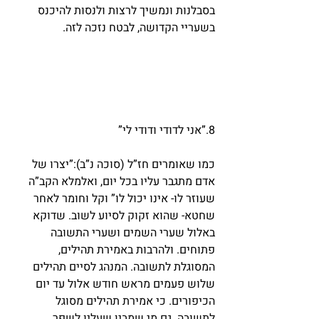
בסבלנות ונמשיך לרצות ולנסות להיכנס 
בשעריי הקדושה, לבטח נזכה לזה.
8.”אני לדודי ודודי לי”
כמו שאומרים חז”ל (סוכה נ”ב):”יצרו של 
אדם מתגבר עליו בכל יום, ואלמלא הקב”ה 
שעוזר לו- אינו יכול לו” וקל וחומר לאחר 
שחטא- שהוא זקוק לסיוע לשוב. שדוקא 
באלול שערי השמים ושערי התשובה 
פתוחים. ולהרבות באמירת תהילים, 
המסוגלת לתשובה. המנהג לסיים תהילים 
שלוש פעמים מראש חודש אלול עד יום 
הכיפורים. כי אמירת תהילים מסוגל 
לתשובה. גם מי שמבין שעליו לשפר 