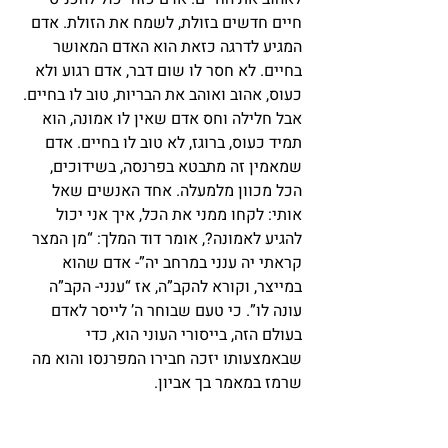
חיים חדשים בזולת, לשמח את הזולת. אדם 
המגיע לדרגה כזאת הוא האדם המאושר 
בחיים. לא חסר לו שום דבר, אדם רגוע ולא 
כעוס, אהוב ואוהב את הבריות, טוב לו בחיים. 
אבל חלילה וחס אדם שאין לו אמונה, הוא 
תמיד כעוס, ברוגז, לא טוב לו בחיים. אדם 
שמאמין זה מתבטא בפרנסה, בשידוכים, 
הכל מכוון מלמעלה. אחד האנשים שאל 
אותי: לקחו ממני את הכל, איך אני יכול 
להגיע לאמונה?, אומר דוד המלך: “מן המצר 
קראתי יה ענני במרחב יה”- אדם שהוא 
במייצר, וקורא להקב”ה, אז “ענני- הקב”ה 
עונה לו”. כי טעם שבוחר ה’ לייסר לאדם 
בעולם הזה, בייסורי העוני הוא, כדי 
שבאמצעותו יזכה חבירו המפרנסו והוא מה 
שרמז במאמר בך אביון.