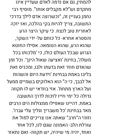
להמתין, גם אם נדמה לאדם שעדיין אינו 
מתקדם וש”לא מקבלים אותו”. מוסיף רבי 
נחמן בעניין זה, “וכשרוצה אדם לילך בדרכי 
התשובה, צריך להיות בקי בהלכה, ואז יזכה 
לאחרית טוב לנצח. כי עיקר היצר הרע 
והסטרא אחרא- כל כוחם על- ידי השקר, 
שהוא הרע, שהוא הטומאה. אפילו החוטא 
הגרוע שבכל העולם כולו, כי ’מלכותו בכל 
משלה’, בחינת ’ואציעה שאול הינך’. וכל זמן 
שהאדם חוזר זאת בדעתו ולבו, ומכניס זאת 
בליבו באמת בבחינת ’וידעת היום והשהות 
אל לבבך, כי ה” הוא האלוקים בשמיים ממעל 
ועל הארץ מתחת’. אזי בוודאי יש לו תקווה 
גדולה כל ימי חייו לזכות לדרך התשובה 
באמת. דהיינו שאפילו ממצולות הים הרבים 
מאד בבחינת ’כל משבריך וגליך עלי עברו’. 
וזוהי ה”חרב” שאתה אנו צריכים למול את 
עורלת הלב- האמונה שגם לנו, לכל אחד 
ואחד, יהיה מי שיהיה, יש תקווה- ואם נתאזר 