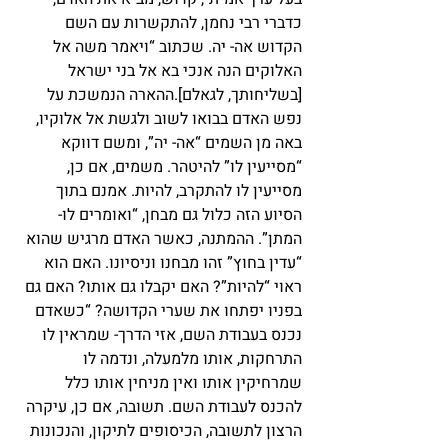
כדברי רבי נחמן, להתקשרות עם השם 
הקדוש אה- יה. שכתוב “ויאמר משה אל 
האלוקים הנה אנכי בא אל בני ישראל 
[בשליחותך, לגאלם].ההארה הנמשכת על 
נפש האדם בבואו לשוב ולגשת אל אלוקיו, 
באה מן השמים “אה- יה”, ומשם דווקא 
“מסייעין לו” להיטהר. משמים, אם כן, 
מסייעין לו להתקרב, להיות. אמנם בתוך 
הסיוע הזה כלול גם מבחן, “ואומרים לו- 
המתן”. ההמתנה, כאשר האדם מרגיש שהוא 
“עדין בחוץ” זהו מבחנו וניסיונו. האם הוא 
ראוי “להיות”? האם יקבלו גם אותו? האם גם 
בפניו יפתחו את שערי הקדושה? “כשאדם 
נכנס בעבודת השם, אזי הדרך- שמראין לו 
התרחקות, אותו מלמעלה, ונדמה לו 
שמרחיקין אותו ואין מניחין אותו כלל 
להכנס לעבודת השם. תשובה, אם כן, עיקרה 
הרצון לתשובה, הכיסופים לתיקון, והנכונות 