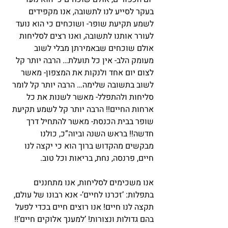
בעקר לסייע לנו לתשובה, אנו מקפידים 
לשמע תקיעת שופר- ושוכחים כי הוא נועד 
לעורר אותנו לתשובה, ואנו רצים לסליחות 
אולם שוכחים שבאמירתן מבלי לשוב 
מעומק הלב- אין כל תועלת… הרבה יותר קל 
לצום יום אחד ולנקות את המצפון- מאשר 
לשוב בתשובה שלימה… הרבה יותר קל לומר 
סליחות ולהתפלל- מאשר לשנות את כל 
ארחות החיים!! הרבה יותר קל לשמע תקיעת 
שופר בבית הכנסת- מאשר להתחיל דרך 
חדשה!! בראש השנה וביוה”כ, כולנו 
מבקשים מהקדוש ברוך הוא כי יקצה לנו 
חיים, פרנסה, נחת, בריאות וכל טוב.
אנו משכימים לסליחות, אנו מתחננים 
בתפלות: ’זכרנו לחיים’- אנא רבונו של עולם, 
תקצה לנו חיים! אנו רוצים חיים בכדי לפעל 
בהם גדולות ונצורות! ’למענך אלוקים חיים’!! 