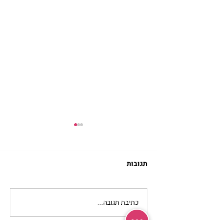
תגובות
כתיבת תגובה...
להזכיר ללב שלי איך
מרגישה אהבה | נורית אילון