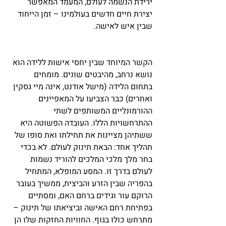
ירידת הנשמה לעולם, המעמד המאפשר 
יצירת חיים חדשים בעולמינו – זמן הייחוד 
שבין איש לאישה.
הקשר המיוחד שבין יחסי אישות ללידה הוא 
נושא נרחב, מהיבטים שונים. מומחים 
בתחום הלידה (מישל אודנט, אינה מיי גסקין 
ואחרים) כבר הצביעו על המאפיינים 
ההורמונליים המשותפים לשתי 
ההתרחשויות הללו. העובדה הפשוטה היא 
ששתיהן מציינות את תחילתו ואת סופו של 
תהליך אחד: הבאת תינוק לעולם. לא בכדי 
בחר מלך מלכי המלכים להוריד נשמות 
לעולם בדרך זו. המסע המופלא, המתחיל 
בהפריה שבין הזרע והביצית, ממשיך בעובר 
הרוקם עור וגידים ברחם האם, ומסתיים 
בפתיחת רחם האישה וביציאתו של תינוק – 
מתרחש כולו בגוף. החוויות החזקות שלו הן 