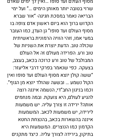
מסוף העולם ועד סופו …ואין לך ימים שאדם 
שרוי בטובה יותר מאותן הימים …” ועל ימי 
הבריאה נאמר במסכת חגיגה- “אור שברא 
הקדוש ברוך הוא ביום ראשון אדם צופה בו 
מסוף העולם ועד סופו” גן העדן, כמו העובר 
במעי אמו, זוהי הוויה הרמונית בראשיתית 
שכולה טוב. הדעת יוצרת את השניות של 
טוב ורע. הפרידה מעולם זה אל העולם 
המבולבל של טוב ורע כרוכה בכאב, בעצב, 
בצעקה. כפי שנאמר בפרקי דרבי אליעזר: 
“ששה קולן יוצא מסוף העולם ועד סופו ואין 
הקול נשמע … ובשעה שהולד יוצא מן הגוף”. 
וכמו בניגון החב”די, הנשמה איננה רוצה 
להגיע לעולם, היא צועקת. ובמה מנחמים 
אותה? ירידה זו צורך עליה. יש משמעות 
לירידה, יש משמעות לכאב. המשמעות 
איננה בהשארות בכאב, בהנצחת החטא 
הקדמון כמו הנוצרים. המשמעות היא 
בתיקון, בירידה לצורך עליה. כיצד מתקנים 