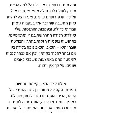
ומה תפקידו של הכאב בלידה? למה הבאת 
תינוק לעולם לכתחילה מתאפיינת בכאב? 
על כך יש פירושים שונים, ואני רוצה להציע 
כיוון מחשבה שמדבר אלי בעקבות ניסיון 
עבודתי כדולה, ובעקבות ההתנסות שלי 
כיולדת: הלידה מתרחשת בגוף, ומתאפיינת 
בתחושות גופניות חזקות ביותר, והבולטת 
שבהן היא – הכאב. הכאב נוכח בלידה בין 
אם נבחר להכיר בקיומו, ובין אם נבחר לנסות 
להיפטר ממנו באמצעות משככי כאבים 
שונים. על כך אין ויכוח.
	אולם לצד הכאב, קיימת תחושה 
גופנית חזקה לא פחות. בן זוגו ההופכי של 
הכאב, הריהו העונג. ובניגוד לכאב, שבולט 
באופן דומיננטי בלידה, העונג זוכה לתפקיד 
מכריע במעמד אחר: זהו המעמד של ראשית 