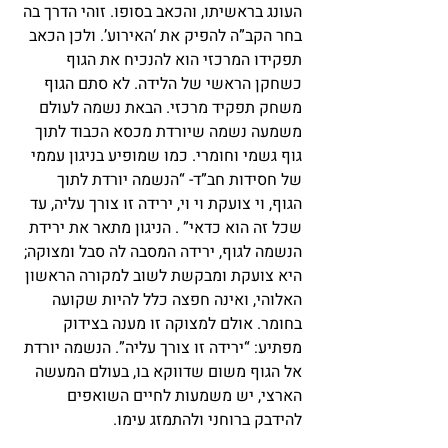
העונג בראשיתו, והכאב בסופו. זוהי הדרך בה 
בחר הקב”ה להפיק את ‘האירוע’. ולכן הכאב 
תפקידו המרכזי הוא להנכיח את הגוף 
כשחקן הראשי של הלידה. לא סתם הגוף 
משחק תפקיד מרכזי. הבאת נשמה לעולם 
משמעה נשמה שיורדת מכסא הכבוד לתוך 
גוף גשמי וחומרי. כמו שמופיע בניגון עממי 
של חסידות חב”ד- “הנשמה יורדת לתוך 
הגוף, וי צועקת וי וי, ירידה זו צורך עליה, עד 
שכל זה הוא כדאי” . הניגון מתאר את ירידת 
הנשמה לגוף, ירידה המסבה לה סבל ומצוקה; 
היא צועקת ומבקשת לשוב למקורה הראשון 
האלוהי, ואינה חפצה כלל להיות שקועה 
בחומר. אולם למצוקה זו מענה בצידוק 
מפתיע: “ירידה זו צורך עליה”. הנשמה יורדת 
אל הגוף משום שדווקא בו, בעולם המעשה 
הארצי, יש משמעות לחיים השואפים 
להידבק ברוחני ולהתמזג עימו.