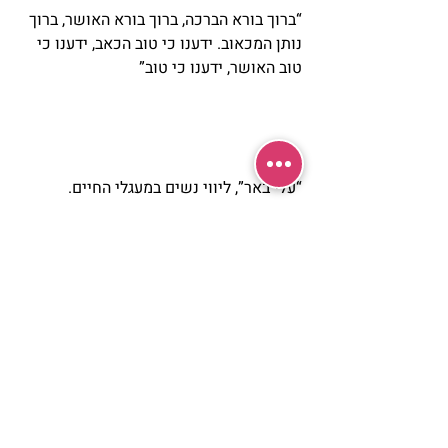
“ברוך בורא הברכה, ברוך בורא האושר, ברוך 
נותן המכאוב. ידענו כי טוב הכאב, ידענו כי 
טוב האושר, ידענו כי טוב”  
“עלי באר”, ליווי נשים במעגלי החיים.
הכנה אישית, גופנית ורוחנית ללידה- ליווי 
בלידה (דולה)- הדרכת כלות-  יעוץ נשי. 
Ali-beer.co.il 