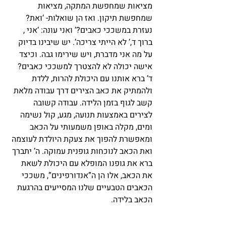
מציאות שמחפשת המתקה, מציאות  
שמחפשת תיקון. ואז הן שואלות- ‘ואת? 
נעזרת במשככי כאבים?’ ואני עונה: ‘אני , 
ברוך ד,’ לא הייתי צריכה’. יש שיבינו בדיוק 
על מה אני מדברת, ויש שירימו גבה. וכיצד 
אישה יכולה לא להצטרך למשככי כאבים? 
ד’ ברא אותנו עם היכולת להרות, ללדת 
ולהמתיק את כאב הצירים דרך עבודה מלאת 
קשב לגוף בזמן הלידה. עבודה קשובה 
לצירים באמצעות תנועה, מגע, קול נשימה 
ומים, מקלה באופן משמעותי על הכאב 
ומאפשרת להפוך את צעקת היולדת לעוצמה 
ואת הכאב לנוכחות גופנית עמוקה. ה’ יתברך 
ברא את גופנו המופלא עם היכולת לשאת 
את הכאב, אלו הן ה”אנדורפינים”, משככי 
הכאבים הטבעיים שלנו המסייעים בהרגעת 
הכאב בלידה.