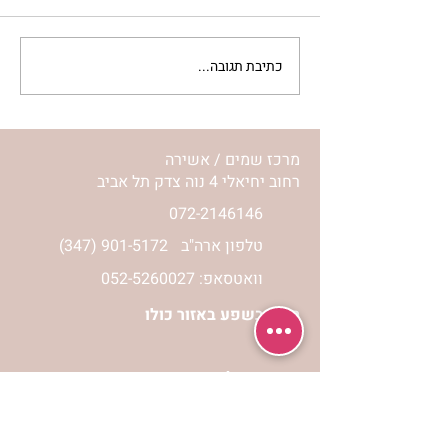
כתיבת תגובה...
מתגעגעות לבית המפגש,
השיעור לתשעה באב | הר'
ימימה מזרחי
מרכז שמים / אשירה
רחוב יחיאלי 4 נוה צדק תל אביב
072-2146146
טלפון ארה"ב
(347) 901-5172
וואטסאפ: 052-5260027
חניה בשפע באזור כולו
הרשמי לעדכונים