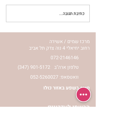
כתיבת תגובה...
מתגעגעות לבית המפגש,
השיעור לתשעה באב | הר'
ימימה מזרחי
מרכז שמים / אשירה
רחוב יחיאלי 4 נוה צדק תל אביב
072-2146146
טלפון ארה"ב
(347) 901-5172
וואטסאפ: 052-5260027
חניה בשפע באזור כולו
הרשמי לעדכונים