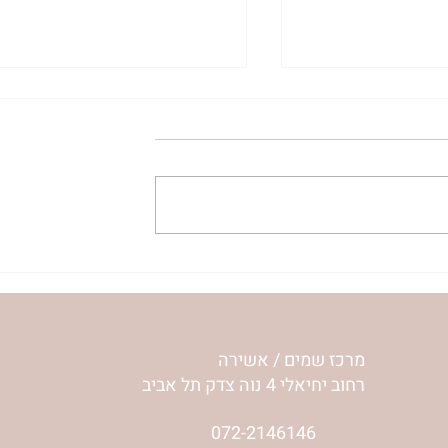
לי איך מרגישה
כשאני מרגיש שאני לא שווה
אילון הירש
כלום | נורית אילון הירש
מרכז שמים / אשירה
רחוב יחיאלי 4 נוה צדק תל אביב
072-2146146