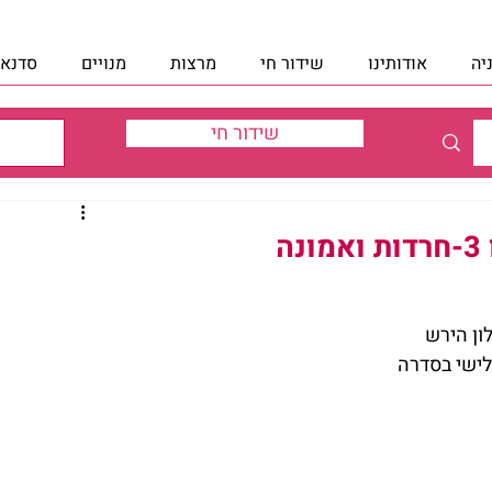
יה
אודותינו
שידור חי
מרצות
מנויים
סדנאו
שידור חי
ה
ון הירש
לישי בסדרה