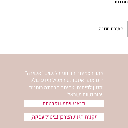
תגובות
כתיבת תגובה...
"למצוא את אהבתך האבודה" |
מתגעגעות לב
שיעור לט"ו באב | הר' ימימה
השיעור לתשעה
מזרחי
ימימה מזרחי
אתר הצמיחה הרוחנית לנשים “אשירה”
הינו אתר אינטרנט המכיל מידע כולל
ומגוון לפיתוח וצמיחה מבחינה רוחנית
עבור נשות ישראל.
תנאי שימוש ופרטיות
תקנות הגנת הצרכן (ביטול עסקה)