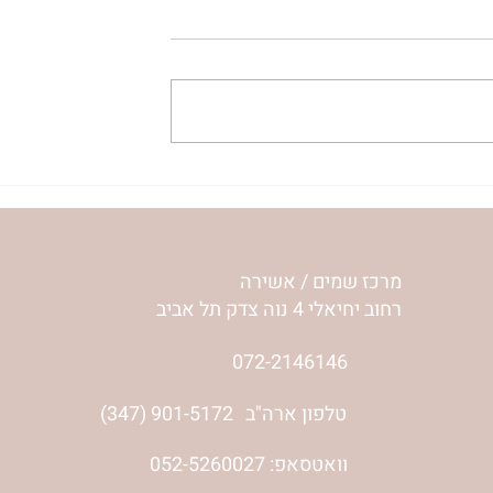
ית המפגש,
הרבנית ימימה מזרחי "משנכנס
 באב | הר'
אוהב" | ראש חודש אב
מרכז שמים / אשירה
רחוב יחיאלי 4 נוה צדק תל אביב
072-2146146
טלפון ארה"ב
(347) 901-5172
וואטסאפ: 052-5260027