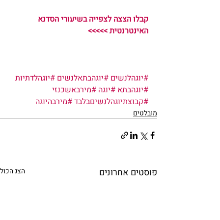
קבלו הצצה לצפייה בשיעורי הסדנא 
האינטרנטית >>>>>
#יוגהלנשים
#יוגהבתאלנשים
#יוגהלדתיות
#יוגהבתא
#יוגה
#מירבאשכנזי
#קבוצתיוגהלנשיםבלבד
#מירבהיוגה
מובלטים
פוסטים אחרונים
הצג הכול