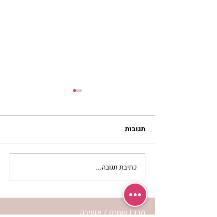
תגובות
כתיבת תגובה...
נורית אילון הירש מארחת
את חני ויינרוט ומיכל כהן חי
בשיח נשי מרגש
מרכז שמים / אשירה