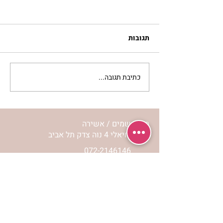
תגובות
כתיבת תגובה...
מתגעגעות לבית המפגש,
השיעור לתשעה באב | הר'
ימימה מזרחי
מרכז שמים / אשירה
רחוב יחיאלי 4 נוה צדק תל אביב
072-2146146
טלפון ארה"ב
(347) 901-5172
וואטסאפ: 052-5260027
חניה בשפע באזור כולו