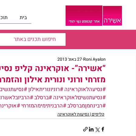
בית
תוכנ
Roni Ayalon
27 באוג׳ 2013
“אשירה”- אוקראינה קליפ נסיע
מזרחי ורוני ונורית אילון והזמר
#נסיעהלאוקראינה
#רוניונוריתאילון
#נסיעתנשים
#נסיעתנשיםלאוקראינה
#ברסלב
#הרביובלאשרוב
#רבינחמןמברסלב
#הרבניתימימהמזרחי
#אוקרינה
קליפים | נסיעות לאוקראינה