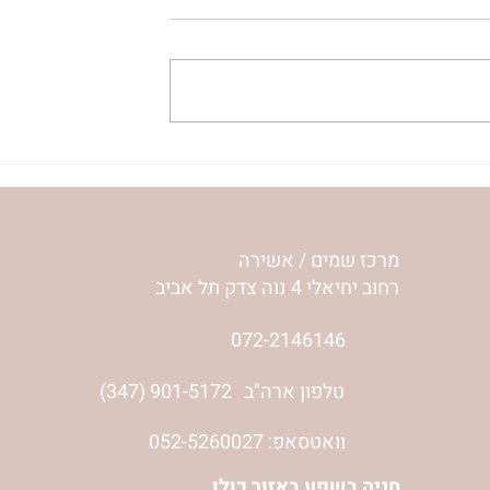
ם מהנסיעה לאומן
“אשירה”- אוקראינה קליפ
 אילון הירש |
נסיעה לאומן | רוני ונורית אילו
ד 2014
| אוגוסט 2013
מרכז שמים / אשירה
רחוב יחיאלי 4 נוה צדק תל אביב
072-2146146
טלפון ארה"ב
(347) 901-5172
וואטסאפ: 052-5260027
חניה בשפע באזור כולו