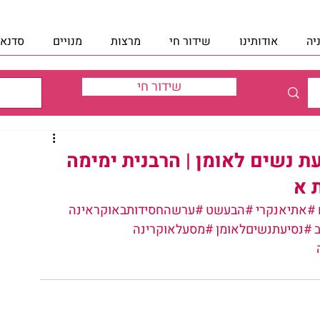
יה
אודותינו
שידור חי
מרצות
מנויים
סדנאו
שידור חי
ת נשים לאומן | הרבנית ימימה
ת א
#אתיאנקרי
#הבעשט
#ערשהחסידותבאוקראינה
#נסיעתנשיםלאומן
#מסעלאוקרינה