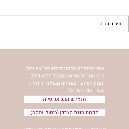
כתיבת תגובה...
רגעים מיוחדים מהנסיעה לאומן
רגעים מיוחדי
של מרכז אשירה והר’ ימימה
עם רוני ונורית
מזרחי | חנוכה תשע”ח
פורים קטן תשע”
אתר הצמיחה הרוחנית לנשים “אשירה”
הינו אתר אינטרנט המכיל מידע כולל
ומגוון לפיתוח וצמיחה מבחינה רוחנית
עבור נשות ישראל.
תנאי שימוש ופרטיות
תקנות הגנת הצרכן (ביטול עסקה)