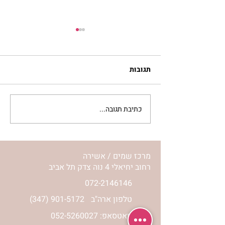
תגובות
כתיבת תגובה...
רגעים מיוחדים מהנסיעה
לאומן עם רוני ונורית אילון
הירש | פורים קטן תשע”ד
2014
מרכז שמים / אשירה
רחוב יחיאלי 4 נוה צדק תל אביב
072-2146146
טלפון ארה"ב
(347) 901-5172
וואטסאפ: 052-5260027