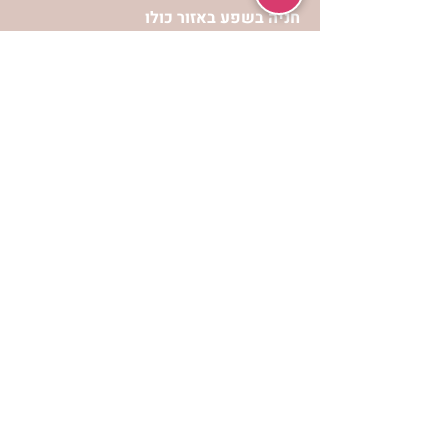
חניה בשפע באזור כולו
הרשמי לעדכונים
הרשמי
אתר הצמיחה הרוחנית לנשים “אשירה” הינו
אתר אינטרנט המכיל מידע כולל ומגוון
לפיתוח וצמיחה מבחינה רוחנית עבור נשות
ישראל.
תנאי שימוש ופרטיות