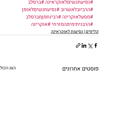
#נסיעתנשיםלאוקראינה
#ברסלב
#הרביובלאשרוב
#נסיעתנשיםלאומן
#מסעלאוקרינה
#רבינחמןמברסלב
#הרבניתימימהמזרחי
#אוקרינה
קליפים | נסיעות לאוקראינה
פוסטים אחרונים
הצג הכול