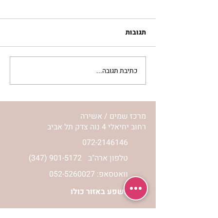
תגובות
ים מהמסע לאומן עם
כתיבת תגובה...
רגעים מיוחדים מהנסיעה
לאומן עם רוני ונורית אילון
הירש | פורים קטן תשע”ד
2014
מרכז שמים / אשירה
רחוב יחיאלי 4 נוה צדק תל אביב
072-2146146
טלפון ארה"ב
(347) 901-5172
וואטסאפ: 052-5260027
חניה בשפע באזור כולו