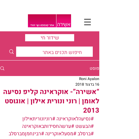
שידור חי
פוסט
Roni Ayalon
16 בדצמ׳ 2018
“אשירה”- אוקראינה קליפ נסיעה
לאומן | רוני ונורית אילון | אוגוסט
2013
#נסיעהלאוקראינה
#רוניונוריתאילון
#הבעשט
#ערשהחסידותבאוקראינה
#ברסלב
#מסעלאוקרינה
#רבינחמןמברסלב