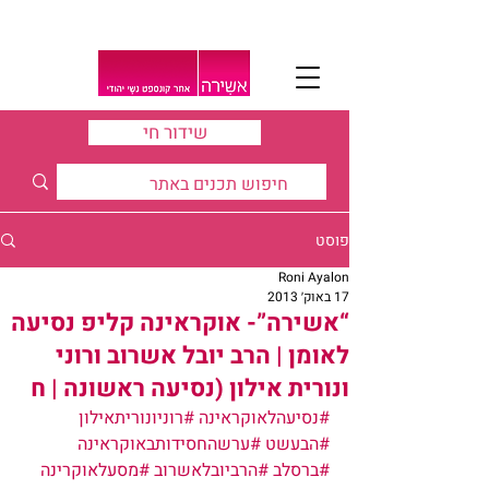
שידור חי
פוסט
Roni Ayalon
17 באוק׳ 2013
“אשירה”- אוקראינה קליפ נסיעה
לאומן | הרב יובל אשרוב ורוני
ונורית אילון (נסיעה ראשונה | ח
#נסיעהלאוקראינה
#רוניונוריתאילון
#הבעשט
#ערשהחסידותבאוקראינה
#ברסלב
#הרביובלאשרוב
#מסעלאוקרינה