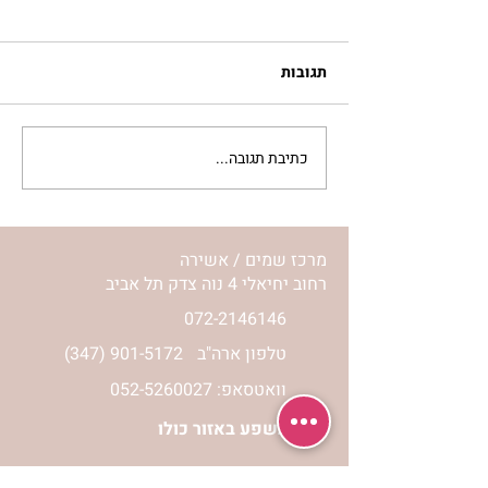
תגובות
כתיבת תגובה...
רגעים מיוחדים מהנסיעה
לאומן עם רוני ונורית אילון
הירש | פורים קטן תשע”ד
2014
מרכז שמים / אשירה
רחוב יחיאלי 4 נוה צדק תל אביב
072-2146146
טלפון ארה"ב
(347) 901-5172
וואטסאפ: 052-5260027
חניה בשפע באזור כולו