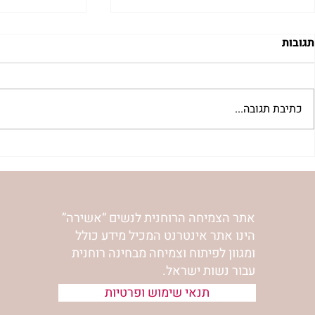
תגובות
כתיבת תגובה...
"למצוא את אהבתך האבודה" |
מתגעגעות לב
שיעור לט"ו באב | הר' ימימה
השיעור לתשעה
מזרחי
ימימה מזרחי
אתר הצמיחה הרוחנית לנשים “אשירה”
הינו אתר אינטרנט המכיל מידע כולל
ומגוון לפיתוח וצמיחה מבחינה רוחנית
עבור נשות ישראל.
תנאי שימוש ופרטיות