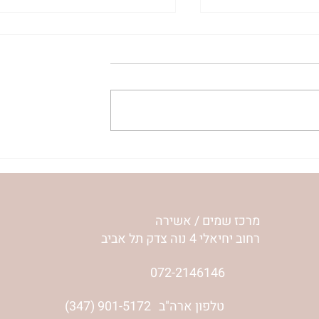
ית המפגש,
הרבנית ימימה מזרחי "משנכנס
 באב | הר'
אוהב" | ראש חודש אב
מרכז שמים / אשירה
רחוב יחיאלי 4 נוה צדק תל אביב
072-2146146
טלפון ארה"ב
(347) 901-5172