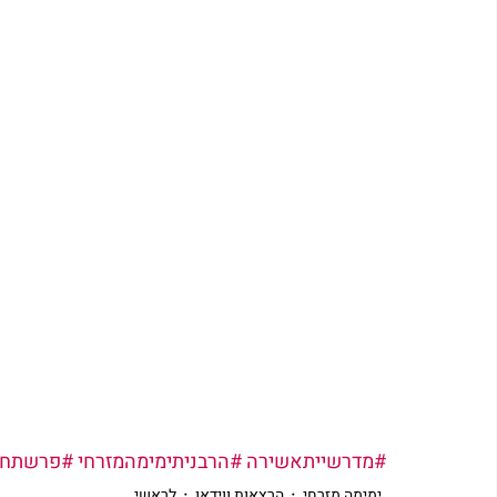
#מדרשייתאשירה
#הרבניתימימהמזרחי
#פרשתחו
ימימה מזרחי
הרצאות ווידאו
לראשי