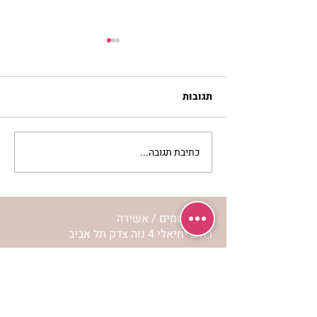
תגובות
כתיבת תגובה...
מעשה מחיגר- גדילה רוחנית
| נורית אילון הירש
מרכז שמים / אשירה
רחוב יחיאלי 4 נוה צדק תל אביב
072-2146146
טלפון ארה"ב
(347) 901-5172
וואטסאפ: 052-5260027