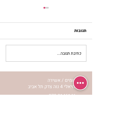
תגובות
כתיבת תגובה...
מעשה מחיגר- גדילה רוחנית
| נורית אילון הירש
מרכז שמים / אשירה
רחוב יחיאלי 4 נוה צדק תל אביב
072-2146146
טלפון ארה"ב
(347) 901-5172
וואטסאפ: 052-5260027
חניה בשפע באזור כולו