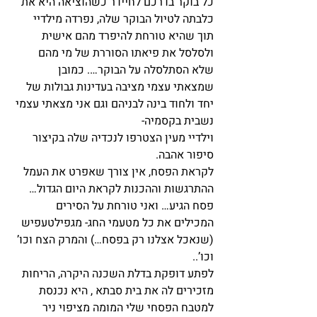
כל בוקר בדרכם לחיידר כשהוציאה היא את 
כלבתה לטיול הבוקר שלה, נפרדה מילדיי 
תוך שהיא טורחת להיפרד מהם אישית 
ולסלסל את פיאתו הסוררת של מי מהם 
שלא הסתלסלה על הבוקר…. כמובן 
שמצאתי עצמי מציבה בעדינות גבולות של 
יחד ולחוד בינה לבניהם וגם אני מצאתי עצמי 
נשבית בקסמיה-
וילדיי מעין הצטרפו לנכדיה שלה בקיצור 
סיפור אהבה.
לקראת הפסח, אין צורך שאפרט את העמל 
ההתרגשות וההכנות לקראת היום הגדול… 
פסח הגיע… ואני טורחת על הסירים 
המכילים את כל מטעמי החג- מגפילטעפיש 
(שנאכל אצלנו רק בפסח…) והמרק הצח וכו’ 
וכו’..
לפתע דופקת בדלת השכנה היקרה, הריחות 
מזכירים לה את בית סבתא , היא נכנסת 
למטבח הפסחי שלי המומה מציפוי ניר 