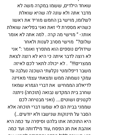
שאחד הילדים, ששמו במקרה משה לא 
מדבר אתה ולא עונה לה שהיא שואלת 
לשלומו, מוישי בן החמש מוריד את ראשו 
כשהיא מספרת לי זאת ואני בפליאה שואלת 
אותו:- ” מוישי מה קרה . למה אתה לא אומר 
שלום?”  מוישי מסרב לענות ולאחר 
שידולים נוספים הוא מתפרץ ואומר :” אני 
לא רוצה לדבר איתה כי היא לא רוצה לצאת 
ממצרים!!!”  . לא יכולה לתאר לכם לאיזה 
משבר דיפלומטי נקלעתי השכנה נעלבה עד 
עמקי נשמתה ממש ומצאתי עצמי מאזינה 
לדיאלוג הממחיש  את דברי הגמרא שמאז 
שחרב בית המקדש נבואה (תוכחה) ניתנה 
לקטנים ושוטים…. (ואני מבטיחה לכם 
שממני בבית הם לא שמעו דברי תוכחה אלא 
הסבר על תינוקות שנישבו ולא יודעים…)
היא התוכחה אתו בלהט וסיפרה עד כמה היא 
אוהבת את חג הפסח ,עוד מילדותה ועד כמה 