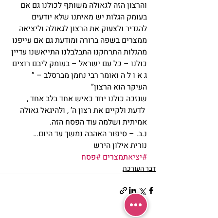
והרצון הזה לגאולה משותף לכולנו גם אם 
בעומק הגלות יש מאיתנו שלא יודעים 
להגדיר ולצעוק את הרצון לגאולה וליציאה 
ממצרים בשפה ברורה ומודעת גם אם עייפנו 
מהגלות התרחקנו התבלבלנו התייאשנו עדיין 
כולנו – כל עם ישראל – בעומק ליבם רוצים 
ג א ו ל ה ואומר רבי נחמן מברסלב – ” 
העיקר הוא הרצון”
שנזכה כולנו יחד כאיש אחד בלב אחד , 
 לדעת ולקיים את רצון ה’ , ולהיגאל גאולה 
אמיתית ושלמה עוד הפסח הזה.
נ.ב. – סיפור האהבה נמשך עד היום…
נורית אילון הירש
#יציאתמצרים
#פסח
דבר העורכת