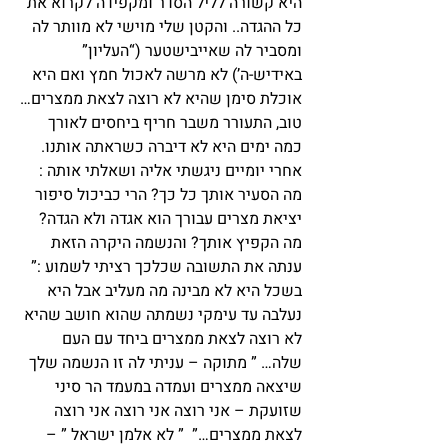
היא קשורה לליל הסדר ומקפידה לקרוא את 
כל ההגדה.. והקטן שלי מוישי לא מוותר לה 
ומסביר לה שאייבישטער (“העליון” 
באידיש-ה’) לא מרשה לאכול חמץ ואם היא 
אוכלת סימן שהיא לא רוצה לצאת ממצרים…
טוב, התעורר משבר חריף ביחסים לאורך 
כמה ימים היא לא דיברה כשראתה אותנו. 
אחרי יומיים ניגשתי אליה ושאלתי אותה : 
מה הסעיר אותך כל כך? הרי כביכול סיפור 
יציאת מצרים עבורך הוא אגדה ולא הגדה? 
מה הקפיץ אותך? והנשמה היקרה הזאת 
ענתה את התשובה שכלכך רציתי לשמוע :” 
בשכל היא לא מבינה מה מעליב אבל היא 
נעלבה עד עימקי נשמתה שהוא חושב שהיא 
לא רוצה לצאת ממצרים ביחד עם העם 
שלה… ” מתוקה – עניתי לה זו הנשמה שלך 
שיצאה ממצרים ועמדה במעמד הר סיני 
שזועקת – אני רוצה אני רוצה אני רוצה 
לצאת ממצרים…”  ” לא אלמן ישראל ” – 