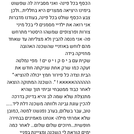
הכסף בכל פינה- ואני מסבירה לה שפשוט 
בימינו היציאה ממצרים היא בחללית…ולכן 
צבע הכסף שולט בכל פינה, בעודנו מדברות 
אני רואה את ילדיי מסמנים לי בכל מיני 
צורות ופרצופים שמשהו היסטרי מתרחש 
פה- אני מנסה להבין ולא מצליחה עד שאחד 
מהם לוחש באוזניי שהשכנה האהובה 
מחזיקה בידה
שקית עם ב י ס ק ו י ט ים !  מפי נמלטה 
זעקה כמו שרק אחת שניקתה חודש את 
הבית וצדה כל פירור חמץ יכולה להוציא-” 
ההההההאאאאא ! “. השכנה המתוקה הוצאה 
לאחר כבוד ממטבחי וביתי תוך שהיא 
מתנצלת שלא שמה לב והיא בדיוק בדרכה 
להכין עוגת גבינה ולוותה משכנה דלת ליד……
טוב, עבר בשלום, בערב נפגשנו למטה ,כמובן 
שלא אמרתי מילה- אנחנו מאמינים בבחירה 
חופשית…חיוכים שלום שלום… לאחר כמה 
ימים קוראת לי השכנה ומציינת בפניי 