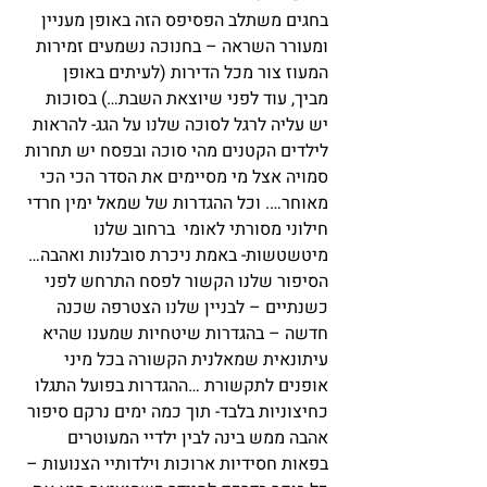
בחגים משתלב הפסיפס הזה באופן מעניין 
ומעורר השראה – בחנוכה נשמעים זמירות 
המעוז צור מכל הדירות (לעיתים באופן 
מביך, עוד לפני שיוצאת השבת…) בסוכות 
יש עליה לרגל לסוכה שלנו על הגג- להראות 
לילדים הקטנים מהי סוכה ובפסח יש תחרות 
סמויה אצל מי מסיימים את הסדר הכי הכי 
מאוחר…. וכל ההגדרות של שמאל ימין חרדי 
חילוני מסורתי לאומי  ברחוב שלנו 
מיטשטשות- באמת ניכרת סובלנות ואהבה…
הסיפור שלנו הקשור לפסח התרחש לפני 
כשנתיים – לבניין שלנו הצטרפה שכנה 
חדשה – בהגדרות שיטחיות שמענו שהיא 
עיתונאית שמאלנית הקשורה בכל מיני 
אופנים לתקשורת …ההגדרות בפועל התגלו 
כחיצוניות בלבד- תוך כמה ימים נרקם סיפור 
אהבה ממש בינה לבין ילדיי המעוטרים 
בפאות חסידיות ארוכות וילדותיי הצנועות – 