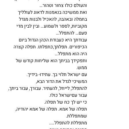
והעולם כולו צחור וטהור…
ואת ממשיכה בנאמנות לדאוג לעולליך 
בחמלה ובאהבה, להאכיל ולבנות מגדל 
מקוביות, לספר ולשמוע… ובין לבין מדי 
פעם… להתפלל…
עבודתך היא כעבודת הכהן הגדול ביום 
הכיפורים. תפלתך,כתפלתו. תפלה קצרה 
היה הוא מתפלל…
ותפקידך בביתך הוא שליחות קודש של 
ממש.
עם ישראל תלוי בך. עתידו- בידיך.
המשיכי לגדל את הדור הבא,
להתפלל, לייחל, להעתיר. עבורך, עבור ביתך, 
עבור עםישראל כולו.
כי יש לך כח של תפלה.
תפלה של אמא. תפלה של אמא יהודיה,
שמתפללת.
מתפללת להתפלל…..