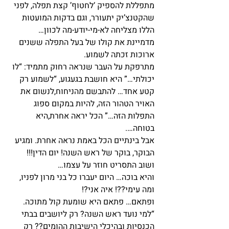
מתפללת להספיק ‘לחטוף’ קצת תפלה, לפני 
שהקטנצ’יק יתעורר, וגם בדקות המועטות 
הללו מצליחה לא-מי-יודע-מה לכוון…
מדמיינת את קולו של בעל התפלה ששנים 
ארוכות זכתה לשמוע.
מתרפקת על העבר שנראה רחוק מתמיד: “לו 
יכולתי…” היא חושבת בגעגוע, “לשמוע רק 
קטע אחד… להתבשם מהניחוח,לנשום את 
האויר הטהור הזה, להיות במקום ספוג 
התפלות הזה…” הכל יראה אחרת,היא 
בטוחה….
אבל בינתיים הכל באמת נראה אחרת. ומגיע 
הבוקר, בוקר של ראש השנה! יום הדין!!! 
ושוב התסריט חוזר על עצמו…
והיא בוכה… היום יעברו כל בני מרון לפניו, 
ומה עימי??! איה אני?!
ופתאם… פתאם היא שומעת קול מתוכה.
“למי נועד ראש השנה? רק ליושבים בבתי 
הכנסיות ובהיכלי הישיבות ההומים?? רק 