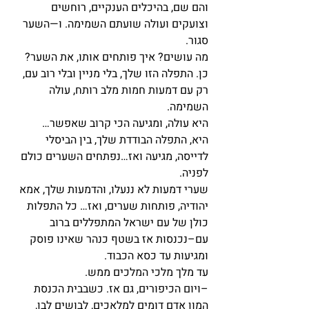
והם שם, בהיכלים הענקיים, רוחשים 
וצועקים ועולה שועתם השמימה. ו—השער 
סגור.
מה עושים? איך פותחים אותו, את השער?
כן. התפלה הזו שלך, בלי מניין ובלי רוב עם, 
רק עם דמעות חמות מלב רותח, עולה 
השמימה.
היא עולה, ומגיעה הכי קרוב שאפשר…
היא, התפלה הבודדת שלך, בין הביסלי 
לדייסה, מגיעה ואז…נפתחים השערים כולם 
לפניה.
שערי דמעות לא ננעלו, והדמעות שלך, אמא 
יהודיה, פותחות שערים, ואז… כל התפלות 
כולן של עם ישראל המתפללים ברוב 
עם–נכנסות אז בשטף כנהר שאינו פוסק 
ומגיעות עד כסא הכבוד.
עד מלך מלכי המלכים ממש.
–ויום הכיפורים, גם אז. כשבבית הכנסת 
המון אדם דומים למלאכים, לבושים לבן, 