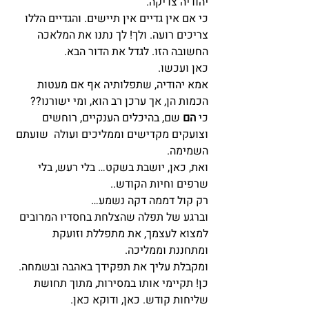
יהודיה צדיקה.
כי אם אין גדיים אין תיישים. והגדיים הללו 
צריכים רועה. ולך! לך נתנו את המלאכה 
החשובה הזו. לגדל את הדור הבא.
כאן ועכשו.
אמא יהודיה, שתפלותיה אף אם מעטות 
הכמות הן, אך ערכן רב הוא, ומי ישורנו??
כי 
הם
 שם, בהיכלים הענקיים, רוחשים 
וצועקים מקדישים וממליכים ועולה  שועתם 
השמימה.
ואת, כאן, יושבת בשקט… בלי רעש, בלי 
שרפים וחיות הקודש..
רק קול דממה דקה נשמע…
וברגע של תפלה שהצלחת בחסדיו המרובים 
למצוא לעצמך, את מתפללת וזועקת 
ומתחננת וממליכה.
ומקבלת עליך את תפקידך באהבה ובשמחה. 
כן! תקיימי אותו במסירות, מתוך תחושת 
שליחות קודש. כאן, ודוקא כאן.