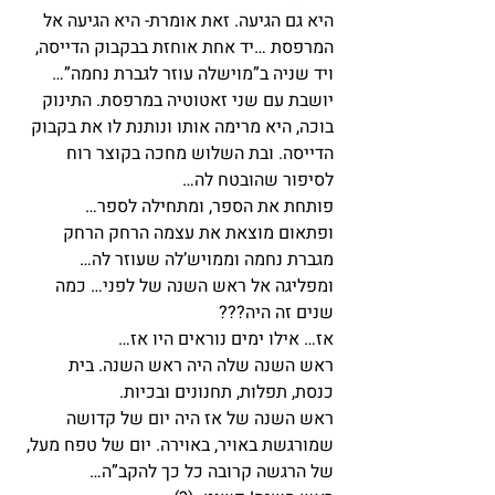
היא גם הגיעה. זאת אומרת- היא הגיעה אל 
המרפסת …יד אחת אוחזת בבקבוק הדייסה, 
ויד שניה ב”מוישלה עוזר לגברת נחמה”…
יושבת עם שני זאטוטיה במרפסת. התינוק 
בוכה, היא מרימה אותו ונותנת לו את בקבוק 
הדייסה. ובת השלוש מחכה בקוצר רוח 
לסיפור שהובטח לה…
פותחת את הספר, ומתחילה לספר…
ופתאום מוצאת את עצמה הרחק הרחק 
מגברת נחמה וממויש’לה שעוזר לה…
ומפליגה אל ראש השנה של לפני… כמה 
שנים זה היה???
אז… אילו ימים נוראים היו אז…
ראש השנה שלה היה ראש השנה. בית 
כנסת, תפלות, תחנונים ובכיות.
ראש השנה של אז היה יום של קדושה 
שמורגשת באויר, באוירה. יום של טפח מעל, 
של הרגשה קרובה כל כך להקב”ה…