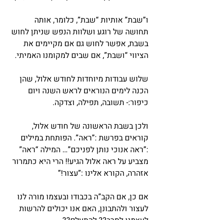
ו”שבת” אותיות “שבת”, כלומר, אותה 
תחושה של רוגע ושלוות הנפש שניתן לחוש 
בשבת, אפשר לחוש גם אם מקיימים את 
הציווי “ושבת”, אם שבים למקומנו האמיתי.
שלוש עבודות מיוחדות לחודש אלול, שהן 
הכנה לימים הנוראים לראש השנה ויום 
כיפור:- תשובה, תפילה, וצדקה.
ולכן בשבת הראשונה של חודש אלול, 
קוראים בפרשת :”ראה”. הפותחת במילים 
:”ראה אנוכי נותן לפניכם”… המילה “ראה” 
מצביע על ראה אלול הגיע!! הרי היא כתמרור 
אזהרה, הקורא אלינו :”עצור!”
אם כן, אם הקב”ה בכבודו ובעצמו מורה לנו 
לעצור ולהתבונן, האם אנו יכולים להרשות 