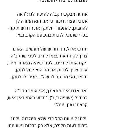
לעצמנו לסרב?? להתעלם??
את זה מבקש הקב”ה להזכיר לנו :”ראה 
אנוכי! עצור, וזכור כי אני הוא המורה לך 
להתבונן, להתעורר, ולתקן את הדרוש תיקון- 
בכדי שתוכל לזכות במשפט הקרב ובא.
חודש אלול, הנו חודש של מעשים, האדם 
צריך לקחת את עצמו לידים לפני שהקב”ה 
ייקח אותו לידיים.. לפני שיהיה מאוחר מידי, 
אדם צריך לבדוק את מה הוא יכול לתקן, 
וכיצד, ואז מובטח לו שה”… יעזור לו לתקן.
ואם אדם אינו מתאמץ, אזי אומר הקב”ה 
כביכול (ישעיה נ’, ב’) :”מדוע באתי ואין איש, 
קראתי ואין עונה”!
עלינו לעשות הכל כדי שלא תיגזרנה עלינו 
גזרות רעות חלילה, אלא רק ברכות וישועות! 