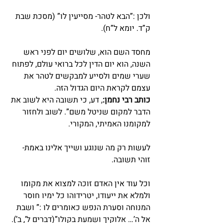
ולכן :”הבא לטהר- מסייעין לו” (מסכת שבת 
ק”ד. יומא ל”ח).
מחסד השם הוא, שלושים יום לפני ראש 
השנה, הוא יום הדין לכל ברואי עולם, לפתוח 
שערי שמים ולסייע למבקשים לטהר את 
עצמם לקראת היום הגדול הזה.
כותב רבי נחמן:
, דע, כי תשובה היא לשוב את 
הדבר למקום שניטל משם”. לשוב ולחזור 
למקומנו האמיתי, המקורי.
לעשות רק מה שנוגע ושייך אלינו באמת- 
זוהי תשובה.
וכל עוד אין האדם זוכה למצוא את מקומו 
ולמלא את ייעודו, יטרידוהו כל ימיו חוסר 
המנוחה וסערת הנפש כאומרים לו :” ושבת 
אל ה’… אלוקיך ושמעת בקולו”(דברים ל’, ב’).