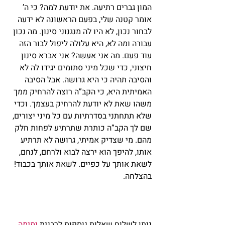
המון גברים רתיעה. את יודעת למה? כי ה’ 
אומר קטנה שלי, בפעם הראשונה לא ידעה 
לבחור נכון, לא היו לה מנגנוני סינון. מה נכון 
עבורה ומה לא, היא עלולה ליפול לבור הזה 
עוד פעם. מה אני אעשה? אני אברא סינון 
חיצוני, כדי שכל מיני סתומים יגידו לה לא 
והסיבה תהיה כי היא גרושה. אבל הסיבה 
האמיתית היא, כי הקב”ה רוצה להרחיק ממך 
משהו שאת לא יודעת להרחיק בעצמך. וכדי 
שלא תתחתני בסדרתיות עם כל מיני יצורים, 
שם לך הקב”ה כותרת שתרתיע לפחות חלק 
מהם. מי שצדיק אמיתי, גרושה לא תרתיע 
אותו, להיפך הוא ירצה לבוא ולרחם, לנחם, 
לשאת אותך על כפיים. לשאת אותך בכבוד! 
בהצלחה. 
ניתן לשלוח שאלות נוספות לרבנית 
ימימה 