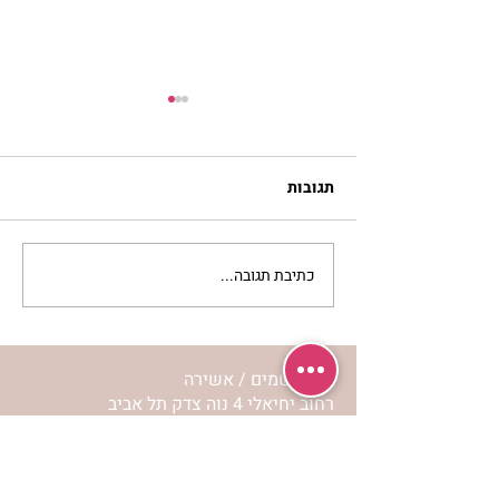
תגובות
כתיבת תגובה...
נשות אשירה – אתן
שואלות – הר’ ימימה מזרחי
עונה
מרכז שמים / אשירה
רחוב יחיאלי 4 נוה צדק תל אביב
072-2146146
טלפון ארה"ב
(347) 901-5172