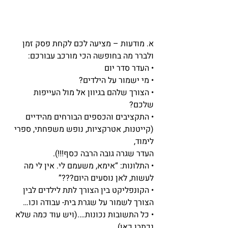
א. מודעות – מציעה לכם לקחת פסק זמן 
ולברר מה בחופשה הכי מורכב עבורכם:
• העדר סדר יום
• מי ישמור על הילדים?
• הצורך שלהם בגיוון אל מול העייפות 
שלכם?
• התקציבים והכספים הבורחים מהידיים 
(קייטנות, אטרקציות, נופש משפחתי, ספרי 
לימוד,
העדר שגרה גובה הרבה כסף!!!).
• התלונות: “אימא, משעמם לי. אין לי מה 
לעשות, לאן נוסעים היום???”
• הקונפליקט בין הצורך לתת לילדים לבין 
הצורך לשמור על שגרת בית- עבודה וכו…
• כל התשובות נכונות….(ויש עוד כמה שלא 
נכתבו כאן).