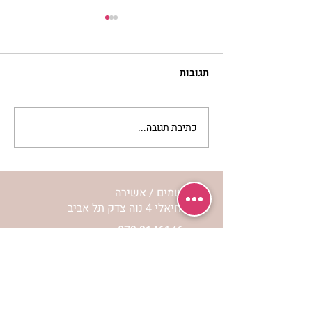
תגובות
כתיבת תגובה...
להזכיר ללב שלי איך
מרגישה אהבה | נורית אילון
הירש
מרכז שמים / אשירה
רחוב יחיאלי 4 נוה צדק תל אביב
072-2146146
טלפון ארה"ב
(347) 901-5172
וואטסאפ: 052-5260027
חניה בשפע באזור כולו