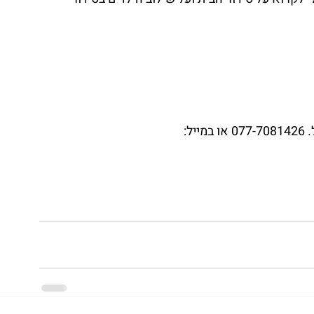
את הספר ניתן להשיג ב-39 ש”ח כולל משלוח, בטל. 077-7081426 או במייל: 