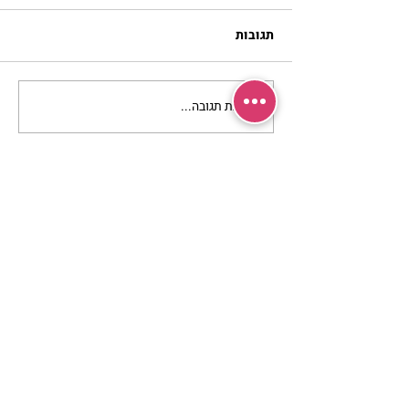
תגובות
כתיבת תגובה...
גפילטע פיש | נורית אילון
הירש
מרכז שמים / אשירה
רחוב יחיאלי 4 נוה צדק תל אביב
072-2146146
טלפון ארה"ב
(347) 901-5172
וואטסאפ: 052-5260027
חניה בשפע באזור כולו
הרשמי לעדכונים