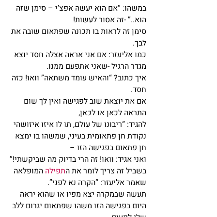
במשהו: “אם הוא יעשה אפצ’י – סימן שזה 
הוא..” -זה אסור לעשות!
סימן זה לראות בו תכונה שפתאום שובה את 
לבך.
כמו אליעזר: אם אני אראה אצלה חסד יוצא 
מגדר הרגיל -שאני אתפעם ממנו.
איך כתוב? “והאיש עומד משתאה” וואו! כזה 
חסד.
אם את יוצאת שוב לפגישה ואין לך שום 
התראה לכאן או לכאן,
להגיד: “ריבונו של עולם, תו לו איזו איזושהי 
נקודת חן פתאומית בעיני, שמשהו בו ימצא 
חן פתאום בפגישה הזו –
ואני אגיד: וואו! זה הרי בדיוק מה שביקשתי!”
בשביל זה צריך לומר את ה
תפילה
 המופלאה 
שאמר אליעזר: “הקרה נא לפני”.
תעשה שבמקרה יצא מפיו או שהוא יראה 
היום בפגישה הזו משהו שפתאום יגרום ללב 