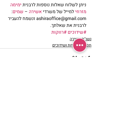
ניתן לשלוח שאלות נוספות לרבנית 
ימימה 
מזרחי
 למייל של משרדי 
אשירה
 – 
שמים
: 
ashiraoffice@gmail.com ונשמח להעביר 
לרבנית את שאלתך.            
#שידוכים
#רווקות
נשו"ת אשירה
תקשורת זוגיות ושידוכים
פוסטים אחרונים
הצג הכול