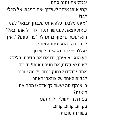
יבזבז את זמנה סתם.
קחי אותו איתך לשידוך -את חייבת! אל תכלי 
לבד!
“איתי מלבנון כלה איתי מלבנון תבואי” לפני 
שאת יוצאת לפגישה תגידי לו: “ה’ אתה בא?”
הוא יעשה פרצוף בהתחלה “עוד פעם?!”, אין 
לו ברירה.. הוא מזווג הזיווגים..
יאללה – יד ובוא איתי לשידוך!
כשהוא בא איתך, גם אם את חוזרת וחלילה 
לא יוצא כלום, את חוזרת איתו! יד ביד.
אתם יכולים לצחוק ביחד על מה שהיה, 
לבכות האחד על צווארי האחר..
ה’ איתך! מה יעשה לך אדם?! ממה את 
דואגת?
בעזרת ה’ תשלחי לי הזמנה!
בקרוב, קרוב, קרוב.
בשורות טובות!   