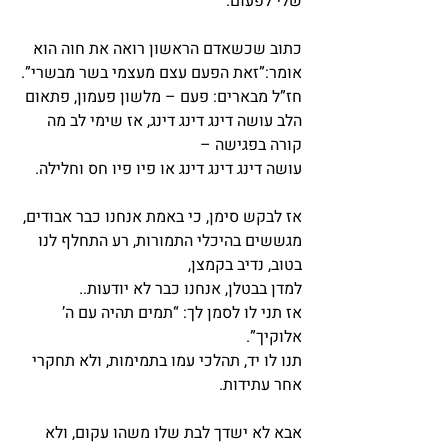
שלי לפעום.
כתוב שכשאדם הראשון רואה את חוה הוא 
אומר:”זאת הפעם עצם מעצמי בשר מבשרי”.
חז”ל מבארים: פעם – מלשון פעמון, פתאום 
הלב עושה דינג דינג דינג, אז שימי לב מה 
קורה בפגישה –
עושה דינג דינג דינג או פיו פיו חס וחלילה.
אז לבקש סימן, כי באמת אנחנו כבר אבודים, 
מגששים בהיכלי התמורות, רע התחלף לנו 
בטוב, נדיב בקמצן,
למדן בבטלן, אנחנו כבר לא יודעות..
אז תני לו לסמן לך: “תמים תהיה עם ה’ 
אלוקיך”.
תנו לו יד, תהלכי עמו בתמימות, ולא תחקרי 
אחר עתידות.
אבא לא ישדך לבת שלו משהו עקום, ולא 