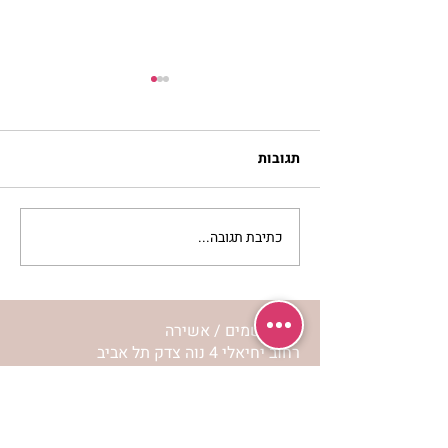
תגובות
כתיבת תגובה...
להזכיר ללב שלי איך
מרגישה אהבה | נורית אילון
הירש
מרכז שמים / אשירה
רחוב יחיאלי 4 נוה צדק תל אביב
072-2146146
טלפון ארה"ב
(347) 901-5172