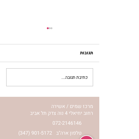
תגובות
כתיבת תגובה...
ון מרוקאי חריף
ביגלה ירושלמי–חלות ועוגת
שמרים מבצק אחד | נורית
אילון הירש
מרכז שמים / אשירה
רחוב יחיאלי 4 נוה צדק תל אביב
072-2146146
טלפון ארה"ב
(347) 901-5172