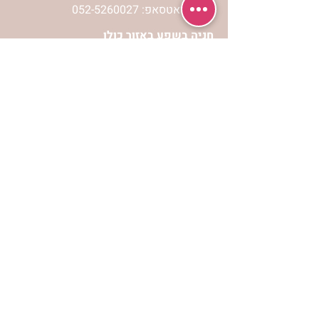
וואטסאפ: 052-5260027
חניה בשפע באזור כולו
הרשמי לעדכונים
הרשמי
אתר הצמיחה הרוחנית לנשים “אשירה” הינו
אתר אינטרנט המכיל מידע כולל ומגוון
לפיתוח וצמיחה מבחינה רוחנית עבור נשות
ישראל.