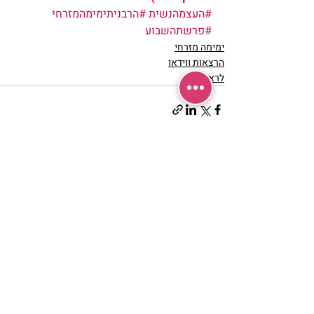
#העצמהנשית
#הרבניתימימהמזרחי
#פרשתהשבוע
ימימה מזרחי
הרצאות ווידאו
לראשי
פוסטים אחרונים
הצג הכול