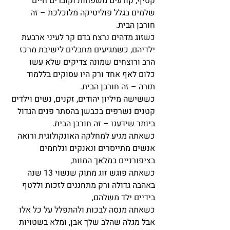
קטיף, קורעים משפחות וקוברים חיים 
שלמים בגלל פוליטיקה מלוכלכת – זה 
חורבן הבית.
כשזוג מדהים נרצח בדם קר לעיני ארבעת 
ילדיהם, כשמגיעים מחבלים לישיבת מרכז 
הרב ורוצחים שמונה צדיקים שלא עשו 
כלום לאף אחד ורק היו עסוקים בללמוד 
תורה – זה חורבן הבית.
כששישה מיליון יהודים, זקנים, נשים וילדים 
קטנים נשרפים בכבשן בהסתר פנים הגדול 
ביותר שידענו – זה חורבן הבית.
כשאתה מגיע למחלקה האונקולוגית ורואה 
אנשים מתייסרים ונאנקים ונלחמים 
בציפורניים במלאך המוות,
כשאתה פוגש זוג מתוק שנשוי 13 שנה 
באהבה גדולה ורק מתחננים לזכות וללטף 
בידיים ילד משלהם,
כשאתה מנסה לבכות ולהתפלל על כל אלו 
אבל מגלה שהלב שלך אבן, ומלא בשטויות 