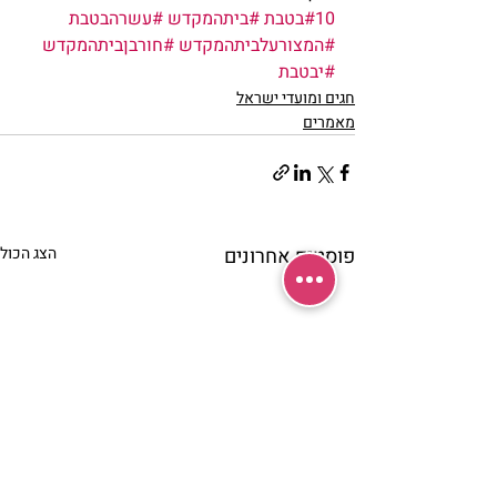
#10בטבת
#ביתהמקדש
#עשרהבטבת
#המצורעלביתהמקדש
#חורבןביתהמקדש
#יבטבת
חגים ומועדי ישראל
מאמרים
פוסטים אחרונים
הצג הכול