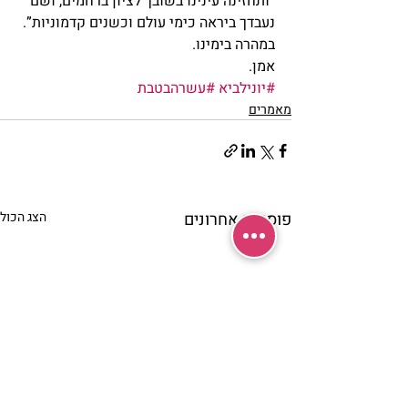
“ותחזינה עינינו בשובך לציון ברחמים, ושם 
נעבדך ביראה כימי עולם וכשנים קדמוניות”.
במהרה בימינו.
אמן.
#יונילביא
#עשרהבטבת
מאמרים
פוסטים אחרונים
הצג הכול