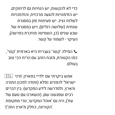
כדי לא להקשות, יש הנחיות גם לרחוקים, 
יש הזדמנויות להגעה מרכזית, והזדמנויות 
לשלוח נציג. יש פעימות זמן במסגרת 
שנתית (שלושה רגלים), ויש במסגרת של 
שבע שנים (כן, השמיטה מוזכרת בפרשה), 
העיקר - לשמור על קשר. 
📞 המילה 'קשר' בעברית היא בארמית 'קטר', 
כמו הקטורת, מזבח הזהב עם הריח הכי טוב 
בעולם. 
🇮🇱 אמש ביקרתי עם ילדיי בפארק 'מיני 
ישראל' להפנינג נפלא (ותודה למכון התורה 
והארץ, ולמדרשה לידע המקדש). בין דברים 
רבים שפגשנו שם, (ונשארנו עם טעם של 
עוד), היה גם 'אוהל המקדש', טרי מתקופת 
הקורונה, כחלק מ'ארץ התנ''ך'. 