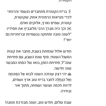
הקטורת. 
🖇️ בריח הקטורת מתחברים הגשמי והרוחני 
לכדי מציאות הרמונית אחת, שקושרת, 
קוטרת, שמים וארץ, אלוקים ואדם. 
✉️ וכך היה מברך הרבי מלובביץ את חסידיו: 
''לשנה טובה ומתוקה בגשמיות וברוחניות גם 
יחד''!
חודש אלול שנפתח בשבת, מחבר את קצות 
המעגל השנתי, סוף שנת השבע, עם פתיחת 
שנה''ל, פתיחת הזמן, בואו של הסתו המבשר 
שנה חדשה. 
🙏 יהי רצון שנזכה השנה לבוא אֶל הַמְּנוּחָה 
וְאֶל הַנַּחֲלָה לחבר בריח טוב ארץ ושמים, 
לרוות חכמה ועושר ושמחה, מתוך אור 
ובחירה. 
שבת שלום, חודש טוב, ושנה מבורכת וטובה! 