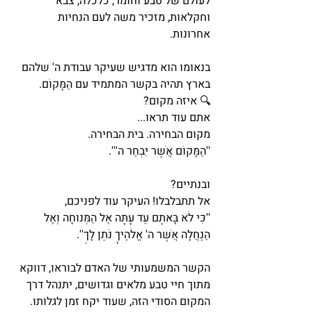
לעולם של טבע וחומר, כלכלה, צבא 
וחקלאות, מזכיר משה לעם הנחיות 
אחרונות.  
בנאומו הוא מדגיש שעיקר עבודת ה' שלהם 
בארץ תהיה בקשר המתמיד עם הַמָּקוֹם. 
🔍 איזה מקום? 
אתם עוד תראו... 
מקום הבחירה. בית הבחירה. 
''הַמָּקוֹם אֲשֶׁר יִבְחַר ה'''.
ובנתיים? 
אל תתבלבלו! העיקר עוד לפניכם, 
''כִּי לֹא בָּאתֶם עַד עָתָּה אֶל הַמְּנוּחָה וְאֶל 
הַנַּחֲלָה אֲשֶׁר ה' אֱלֹהֶיךָ נֹתֵן לָךְ''. 
הקשר המשמעותי של האדם לבוראו, דווקא 
מתוך חיי טבע מלאים וגדושים, יתנהל דרך 
המקום הסודי הזה, שעוד יקח זמן לגלותו. 