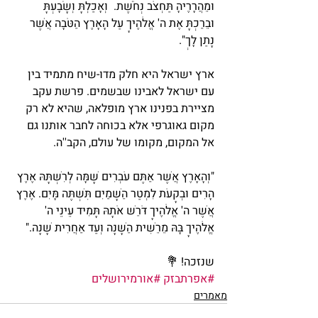
וּמֵהֲרָרֶיהָ תַּחְצֹב נְחֹשֶׁת.  וְאָכַלְתָּ וְשָׂבָעְתָּ 
וּבֵרַכְתָּ אֶת ה' אֱלֹהֶיךָ עַל הָאָרֶץ הַטֹּבָה אֲשֶׁר 
נָתַן לָךְ". 
ארץ ישראל היא חלק מדו-שיח מתמיד בין 
עם ישראל לאבינו שבשמים. פרשת עקב 
מציירת בפנינו ארץ מופלאה, שהיא לא רק 
מקום גאוגרפי אלא בכוחה לחבר אותנו גם 
אל המקום, מקומו של עולם, הקב''ה.  
"וְהָאָרֶץ אֲשֶׁר אַתֶּם עֹבְרִים שָׁמָּה לְרִשְׁתָּהּ אֶרֶץ 
הָרִים וּבְקָעֹת לִמְטַר הַשָּׁמַיִם תִּשְׁתֶּה מָּיִם. אֶרֶץ 
אֲשֶׁר ה' אֱלֹהֶיךָ דֹּרֵשׁ אֹתָהּ תָּמִיד עֵינֵי ה' 
אֱלֹהֶיךָ בָּהּ מֵרֵשִׁית הַשָּׁנָה וְעַד אַחֲרִית שָׁנָה." 
שנזכה! 💐
#אפרתבזק
#אורמירושלים
מאמרים