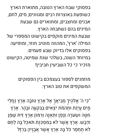
בפסוקי שבח הארץ הטובה, מתוארת הארץ 
כשופעת באוצרות רבים ומגוונים; מים, לחם, 
אבנים ומחצבים, ומתוארים גם שבעת 
המינים בהם נשתבחה הארץ.  
שבעת המינים מוקפים בקישוט המספרי של 
המילה 'ארץ', המהווה מוטיב חוזר, ומופיעה 
בפסוקים אלו בדיוק שבע פעמים. 
במיוחד השנה, בשלהי שנת שמיטה, הקישוט 
מזכיר כי כל השביעין חביבין! 
מוזמנים לספור בעצמכם בין הפסוקים 
המשקפים את טוב הארץ: 
"כִּי ה' אֱלֹהֶיךָ מְבִיאֲךָ אֶל אֶרֶץ טוֹבָה אֶרֶץ נַחֲלֵי 
מָיִם עֲיָנֹת וּתְהֹמֹת יֹצְאִים בַּבִּקְעָה וּבָהָר. אֶרֶץ 
חִטָּה וּשְׂעֹרָה וְגֶפֶן וּתְאֵנָה וְרִמּוֹן אֶרֶץ זֵית שֶׁמֶן 
וּדְבָשׁ. אֶרֶץ אֲשֶׁר לֹא בְמִסְכֵּנֻת תֹּאכַל בָּהּ לֶחֶם 
לֹא תֶחְסַר כֹּל בָּהּ אֶרֶץ אֲשֶׁר אֲבָנֶיהָ בַרְזֶל 