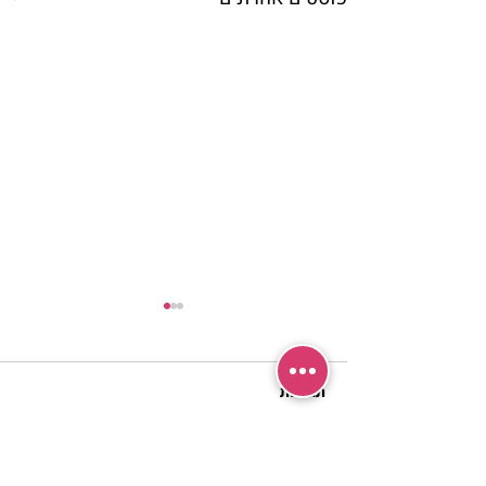
תגובות
כתיבת תגובה...
'אור מירושלים' 💫 לשבת