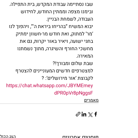
שבו נסתיימה עבודת המקדש, בית התפילה. 
ובימנו מצפה וממתין החודש, לחידוש 
העבודה, לשמחת הבניין.
יבוא המשיח “בהריחו ביראת ה'”, ויהפוך לנו 
‘מר’ למתוק, ואת חודש מר-חשוון ימתיק 
בחגי ישועה, ויאיר באור יקרות, גם את 
מחשכי החורף והשיגרה, מתוך נשמתנו 
המאירה.
שבת שלום ומבורך!?
למצטרפים חדשים המעוניינים להצטרף 
לקבוצת ‘אור מירושלים’: ? 
https://chat.whatsapp.com/JBYMEmey
dPR0pVr8pNggsF
מאמרים
פוסטים אחרונים
הצג הכול