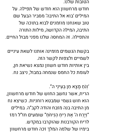
הטובות שלנו.
חודש מרחשוון הוא חודש של תפילה. על 
המילים ‘בוא אל התיבה’ מסביר הבעל שם 
טוב שאנחנו מוזמנים לבוא בתוכה של 
התיבה, המילה הקדושה, מילות התורה 
והתפילה. זה המחסה שלנו מפני מבול החיים.
בקשת הגשמים מזמינה אותנו לשאת עיניים 
לשמיים ולצפות לקשר הזה.
בין אותיות חודש חשוון נמצא נשיאת חן, 
לעומת כל החמס שנמחה במבול, ניצב נח.
‘וְנֹחַ מָצָא חֵן בְּעֵינֵי ה”.
הריח, אשר נחשב החוש של חודש מרחשוון, 
הוא חוש גשמי שמבטא רוחניות. כשיצא נח 
מן התיבה בנה מזבח והודה לקב”ה. במילים 
“וַיָּרַח ה’ אֶת רֵיחַ הַנִּיחֹחַ” שומעים חז”ל רמז 
לריח הקורבנות שהוקרבו במקדש.
בימיו של שלמה המלך זכה חודש מרחשוון 