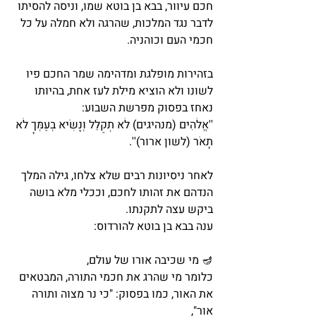
חכם עיוור, בבא בן בוטא שמו, וניסה להסיתו 
לדבר נגד המלכות, שהרגה ולא חמלה על כל 
חכמי העם וכוהניה. 
בזהירות מופלגת ומדהימה שמר החכם פיו 
לשונו ולא הוציא מילת לעז אחת, בהיותו 
נאחז בפסוק מפרשת השבוע:
''אֱלֹהִים (מנהיגים) לֹא תְקַלֵּל וְנָשִׂיא בְעַמְּךָ לֹא 
תָאֹר (לשון ארוּר)''.
לאחר ניסיונות רבים שלא צלחו, גילה המלך 
הנדהם את זהותו לחכם, וככלי מלא בושה 
ביקש עצה לתקנתו. 
ענה בבא בן בוטא להורדוס: 
🪔 מי שכיבה אורו של עולם,
כלומר מי שהרג את חכמי התורה, המבטאים 
את האור, כמו בפסוק: "כי נר מצוה ותורה 
אור", 