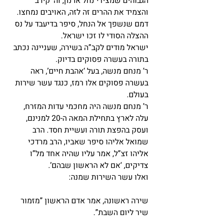
הגבוהים שמצידי נחל ארנון, וה’ קירב 
והצמיד את ההרים זה לזה, האויבים נמחצו. 
דמם שנשפך אל הנחל, סיפר בדיעבד על נס 
ההצלה הסודי לו זכו ישראל.
ישראל מודים לקב”ה בשירה, שעניינה נכתב 
בתורה בעשרה פסוקים בדיוק.
ר’ מנחם מנשה, בעל ‘אהבת חיים’, ראה 
בעשרה פסוקים אלו רמז, כנגד עשר שירות 
בעולם.
ר’ מנחם מנשה היה מחכמי עדות המזרח, 
עלה לארץ בתחילת המאה ה-20 למנינם, 
ועסק בהפצת תורה ועשיית חסד. הרב 
שמואל אליהו סיפר שאביו, הרב מרדכי 
אליהו זצ”ל, אמר עליו שהיה אחד מל”ו 
צדיקים, ‘אם לא הראשון שבהם’.
ואלו עשר השירות שמנה:
שירה ראשונה, אמר אדם הראשון ”מזמור 
שיר ליום השבת”.