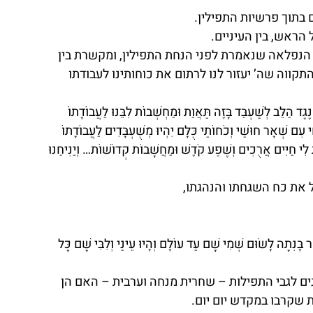
ובים בתוך פרשיות התפילין.
 הראש, בין העיניים.
ה הנפלאה שנאמרת לפני הנחת התפילין, ומקשרת בין 
תקווה שה’ יעזור לנו לרתום את כוחותינו לעבודתו 
נֶגֶד הַלֵּב לְשַׁעְבֵּד בָּזֶה תַּאֲוַת וּמַחְשְׁבוֹת לִבֵּנוּ לַעֲבוֹדָתוֹ 
י עִם שְׁאָר חוּשַׁי וְכֹחוֹתַי כֻּלָּם יִהְיוּ מְשֻׁעְבָּדִים לַעֲבוֹדָתוֹ 
יוֹת לִי חַיִּים אֲרֻכִים וְשֶׁפַע קֹדֶשׁ וּמַחֲשָׁבוֹת קְדוֹשׁוֹת… וְיַנִיחֵנוּ 
ל את כח השגחתו והנהגתו,
ר בָּנִתָה לָשׂוּם שְׁמִי שָׁם עַד עוֹלָם וְהָיוּ עֵינַי וְלִבִּי שָׁם כָּל 
נים לגבי התפילות – שחרית מנחה וערבית – האם הן 
 שקרבו במקדש יום יום.