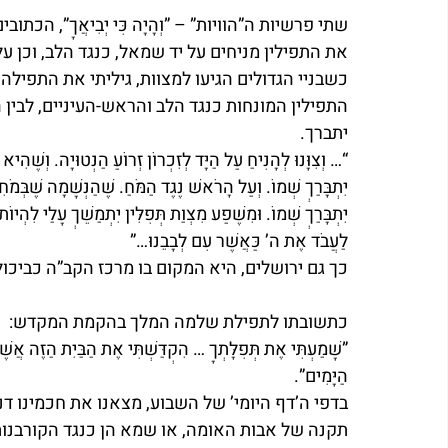
שתי פרשיות ה”הוויות” – ”וְהָיָה כִּי יְבִיאֲךָ”, הכת
את התפילין מניחים על יד שמאל, כנגד הלב, וכן על
כשבניי הגדולים הגיעו למצוות, גיליתי את התפיל
התפילין המונחות כנגד הלב והראש-העיניים, לבין ה
יתברך.
“… וְצִוָּנוּ לְהָנִיחַ עַל הַיָּד לְזִכְרוֹן זְרוֹעַ הַנְּטוּיָה. וְשֶׁהִיא 
יִתְבָּרַךְ שְׁמוֹ. וְעַל הָרֹאשׁ נֶגֶד הַמֹּחַ. שֶׁהַנְּשָׁמָה שֶׁבְּמֹחִ
יִתְבָּרַךְ שְׁמוֹ. וּמִשֶּׁפַע מִצְוַת תְּפִלִּין יִתְמַשֵּׁךְ עָלַי לִהְ
לַעֲבֹד אֶת ה’ כַּאֲשֶׁר עִם לְבָבֵנוּ…”
כך גם ירושלים, היא המקום בו מרכז הקב”ה כביכו
כתשובתו לתפילת שלמה המלך בהקמת המקדש:
”שָׁמַעְתִּי אֶת תְּפִלָּתְךָ … הִקְדַּשְׁתִּי אֶת הַבַּיִת הַזֶּה אֲשֶׁ
הַיָּמִים”.
בדפי ה’דף היומי’ של השבוע, מצאנו את חכמינו ד
תקנה של אבות האומה, או שמא הן כנגד הקורבנות