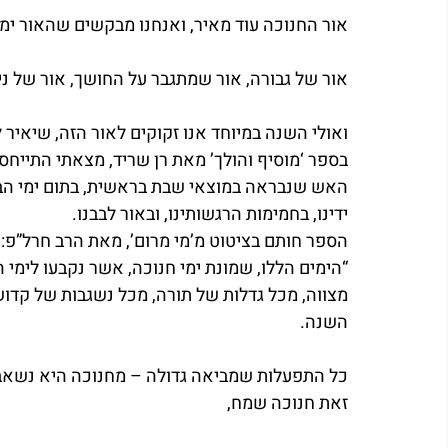
אור החנוכה עוד מאיר, ואנחנו מבקשים שהאור ימש
אור של גבורה, אור שמתגבר על החושך, אור של ני
ואולי השנה במיוחד אנו זקוקים לאור הזה, שיאיר ל
בספר ‘מוסיף והולך’ מאת רן שריד, מצאתי התייחס
האש שנבראה במוצאי שבת בראשית, בתום ימי הב
ידינו, בחמימות הרגשותינו, ובאור לבבנו.
הספר חותם בציטוט מ’מי מרום’, מאת הרב חרל”פ:
“הימים הללו, שמונת ימי חנוכה, אשר נקבעו לימי
מצווה, מכל גדלות של תורה, מכל נשגבות של קדו
השנה.
כל התפעלות שמביאה גדולה – מחנוכה היא נשאב
זאת חנוכה שמח,