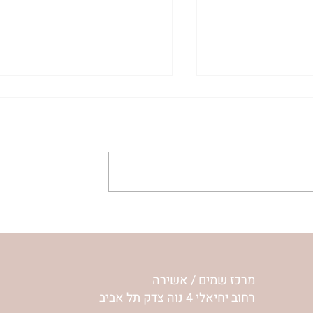
עלה נעלה כי יכול נוכל לה
'אור מירושלים' 
לפרשת שלח | רחל וינשטיין
מרכז שמים / אשירה
רחוב יחיאלי 4 נוה צדק תל אביב