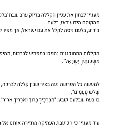
מעניין לבחון את עניין הקללה בדיוק ערב שבת 'ב
מהקוסם הידוע דאז, בלעם. 
כידוע, בלעם ניסה לקלל את עם ישראל, אך מפיו יצ
הקללות המתוכננות נהפכו במפתיע לברכות, מהיפות ביותר
מִשְׁכְּנֹתֶיךָ יִשְׂרָאֵל''. 
למעשה כל הפרשה נעה בציר שבין קללה לברכה, עד שבלק קובל 
שָׁלֹשׁ פְּעָמִים'',
בו בעת שבלעם קובע: ''מְבָרֲכֶיךָ בָרוּךְ וְאֹרְרֶיךָ אָרוּר''.
עוד מעניין כי הכתובת העתיקה מחזירה אותנו אל ר