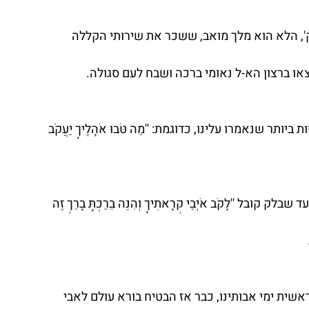
לק', הלא הוא מלך מואב, ששכר את שירותי הקללה 
או ברצון הא-ל נאומי ברכה ושבח לעם סגולה. 
 שנאמרו עלינו, כדוגמת: ''מַה טֹּבוּ אֹהָלֶיךָ יַעֲקֹב 
''לָקֹב אֹיְבַי קְרָאתִיךָ וְהִנֵּה בֵּרַכְתָּ בָרֵךְ זֶה 
 
אשית ימי אבותינו, כבר אז הבטיח בורא עולם לאבי 