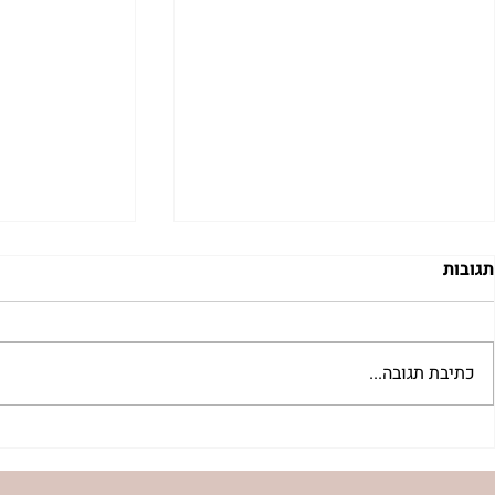
תגובות
כתיבת תגובה...
 לשבת שלח |
רב לכם לפרשת קורח | רחל
אפרת בזק
וינשטיין