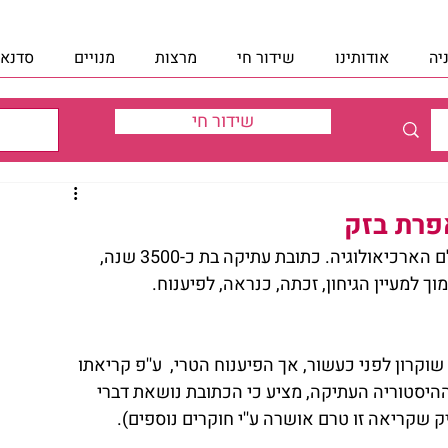
יה
אודותינו
שידור חי
מרצות
מנויים
סדנאו
שידור חי
אפרת בזק
אתמול פורסמה תגלית ירושלמית שריתקה את עולם הארכיאולוגיה. כתובת עתיקה בת כ-3500 שנה, 
 למעיין הגיחון, זכתה, כנראה, לפיענוח. 
וקרון לפני כעשור, אך הפיענוח הטרי,  ע''פ קריאתו 
היסטוריה העתיקה, מציע כי הכתובת נושאת דברי 
ק שקריאה זו טרם אושרה ע''י חוקרים נוספים). 