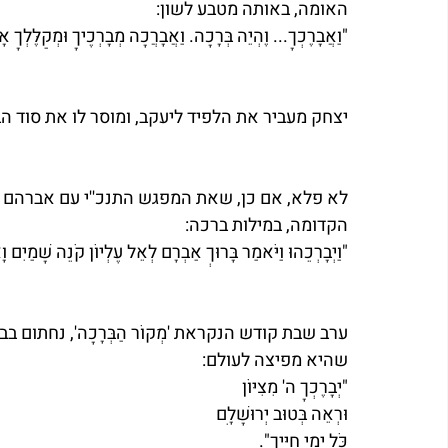
האומה, באותה מטבע לשון:
"וַאֲבָרֶכְךָ... וֶהְיֵה בְּרָכָה. וַאֲבָרֲכָה מְבָרְכֶיךָ וּמְקַלֶּלְךָ 
יצחק מעביר את הלפיד ליעקב, ומוסר לו את סוד הברכה: ''אֹרְ
לא פלא, אם כן, שאת המפגש התנכ''י עם אברהם 
הקדומה, במילות ברכה:
"וַיְבָרְכֵהוּ וַיֹּאמַר בָּרוּךְ אַבְרָם לְאֵל עֶלְיוֹן קֹנֵה שָׁמַיִם וָ
ערב שבת קודש הנקראת 'מְקוֹר הַבְּרָכָה', נחתום 
שהיא מפיצה לעולם: 
"יְבָרֶכְךָ ה' מִצִּיּוֹן
וּרְאֵה בְּטוּב יְרוּשָׁלָ‍ִם 
כֹּל יְמֵי חַיֶּיךָ".