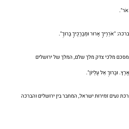
אָאֹר".
רֶיךָ אָרוּר וּמְבָרֲכֶיךָ בָּרוּךְ''.
מסכם מלכי צדק מלך שלם, המלך של ירושלים 
אָרֶץ. וּבָרוּךְ אֵל עֶלְיוֹן". 
בברכת נעים זמירות ישראל, המחבר בין ירושלים והברכה 