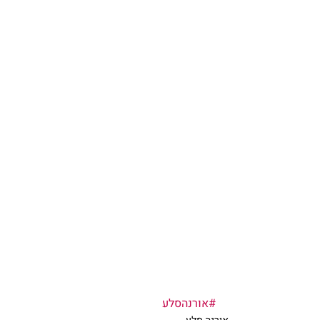
#אורנהסלע