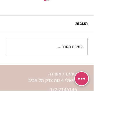
תגובות
כתיבת תגובה...
לחיות את המסע שלי | נורית
אילון הירש
מרכז שמים / אשירה
רחוב יחיאלי 4 נוה צדק תל אביב
072-2146146
טלפון ארה"ב
(347) 901-5172
וואטסאפ: 052-5260027
חניה בשפע באזור כולו