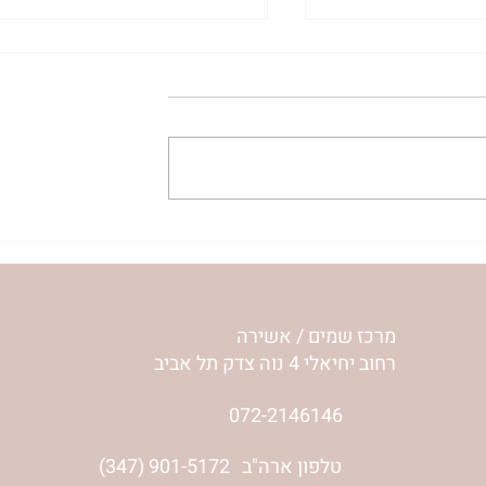
ע שלי | נורית
להסתכל לחיים בעיניים | נורית
אילון הירש
מרכז שמים / אשירה
רחוב יחיאלי 4 נוה צדק תל אביב
072-2146146
טלפון ארה"ב
(347) 901-5172