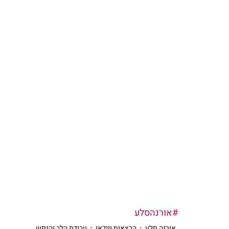
#אורנהסלע
אורנה סלע
הרצאות ווידאו
עבודת הלב והנפש