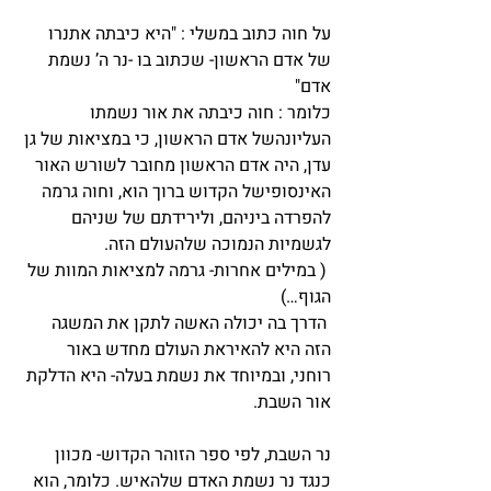
על חוה כתוב במשלי : "היא כיבתה אתנרו 
של אדם הראשון- שכתוב בו -נר ה’ נשמת 
אדם"
כלומר : חוה כיבתה את אור נשמתו 
העליונהשל אדם הראשון, כי במציאות של גן 
עדן, היה אדם הראשון מחובר לשורש האור 
האינסופישל הקדוש ברוך הוא, וחוה גרמה 
להפרדה ביניהם, ולירידתם של שניהם 
לגשמיות הנמוכה שלהעולם הזה.
 ( במילים אחרות- גרמה למציאות המוות של 
הגוף…)
 הדרך בה יכולה האשה לתקן את המשגה 
הזה היא להאיראת העולם מחדש באור 
רוחני, ובמיוחד את נשמת בעלה- היא הדלקת 
אור השבת.
נר השבת, לפי ספר הזוהר הקדוש- מכוון 
כנגד נר נשמת האדם שלהאיש. כלומר, הוא 