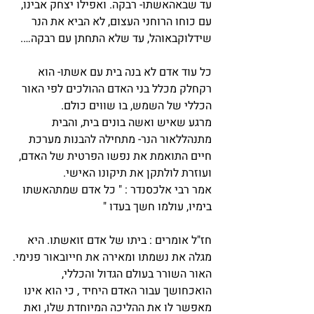
עד שבאהאשתו- רבקה. ואפילו יצחק אבינו, 
עם כוחו הרוחני העצום, לא הביא את הנר 
שידלוקבאוהל, עד שלא התחתן עם רבקה….
כל עוד אדם לא בנה בית עם אשתו- הוא 
רקחלק מכלל בני האדם ההולכים לפי האור 
הכללי של השמש, בו שווים כולם.
מרגע שאיש ואשה בונים בית, והבית 
מתנהללאור הנר- מתחילה להבנות מערכת 
חיים התואמת את נפשו הפרטית של האדם, 
ועוזרת לולתקן את תיקונו האישי.
אמר רבי אלכסנדר : " כל אדם שמתהאשתו 
בימיו, עולמו חשך בעדו "
חז"ל אומרים : ביתו של אדם זואשתו. היא 
מגלה את נשמתו ומאירה את חייובאור פנימי.
האור השורר בעולם הגדול והכללי, 
הואכחושך עבור האדם היחיד , כי הוא אינו 
מאפשר לו את ההליכה המיוחדת שלו, ואת 