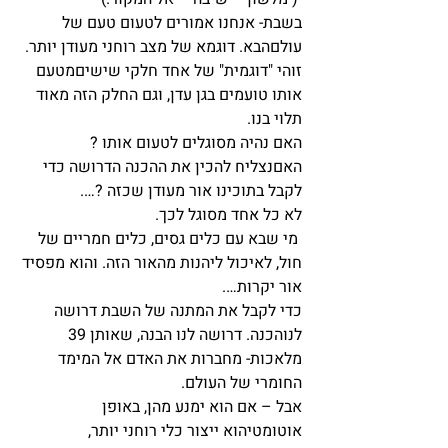
בשבת- אנחנו אמורים לטעום טעם של 
עולםהבא. דוגמא של מצב רוחני מעודן יותר. 
זוהי "דוגמית" של אחד חלקי שישיםמטעם 
אותו טועמים בגן עדן, וגם החלק הזה מאוד 
תלוי בנו.
האם נהיה מסוגלים לטעום אותו ? 
האםנצליח להכין את ההכנה הדרושה כדי 
לקבל בתוכינו אור מעודן שכזה ?….
לא כל אחד מסוגל לכך.
 מי שבא עם כלים גסים, כלים חמריים של 
חול, לאיכול ליהנות מהאור הזה. והוא מפסיד 
אור יקרות….
כדי לקבל את המתנה של השבת דרושה 
לנוהכנה. דרושה לנו הבנה, שאותן 39 
מלאכות- מחברות את האדם אל המימד 
החומרי של העולם.
אבל – אם הוא ימנע מהן, באופן 
אוטומטיהוא ייצור כלי רוחני יותר, 