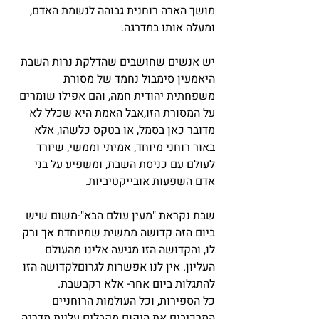
מושך הארה רוחנית גבוהה לנשמת האדם, 
ומעלה אותו במדרגה.
יש אנשים שחושבים שהדלקת נרות השבת 
היאמעין סימבול נחמד של מסורת 
משפחתית יהודית חמה, והם אפילו שומרים 
על המסורת הזו,אבל האמת היא שכלל לא 
מדובר כאן בסמל, או בטקס כלשהו, אלא 
באור רוחני מיוחד, אמיתי וממשי, שיורד 
לעולם עם כניסת השבת, ומשפיע על בני 
אדם השפעות אובייקטיביות.
שבת נקראת "מעין עולם הבא"-משום שיש 
ביום הזה קדושה ממשית שמיוחדת אך ורק 
לו, והקדושה הזו מגיעה אלינו מהעולם 
העליון. אין לנו אפשרות לגרוםלקדושה הזו 
להתגלות ביום אחר- אלא רקבשבת.
כל הספירות, וכל העולמות הרוחניים 
המרכיבים את היקום מקבלים עליית מדרגה 