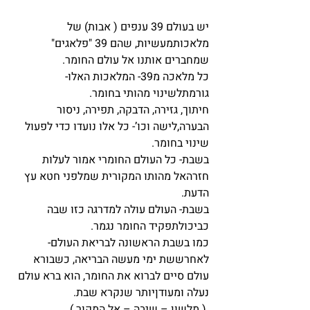
יש בעולם 39 ענפים ( אבות) של 
מלאכותמעשיות, שהם 39 "פלאגים" 
שמחברים אותנו אל עולם החומר.
כל מלאכה מ39- המלאכות האלו- 
גורמתלשינוי מהותי בחומר.
חיתוך, גזירה, הדבקה, תפירה, ניסור 
הבערה,לישה וכו’- כל אלו נועדו כדי לפעול 
שינוי בחומר.
בשבת- כל העולם החומרי אמור לעלות 
חזרהאל מהותו המקורית שמלפני חטא עץ 
הדעת.
בשבת- העולם עולה למדרגה כזו שבה 
כביכולתפקיד החומר נגמר.
כמו בשבת הראשונה לבריאת העולם- 
לאחרששת ימי מעשה הבריאה, כשבורא 
עולם סיים לברוא את החומר, הוא ברא עולם 
נעלה ומעודןיותר שנקרא שבת.
 ( מלשון – שיבה – אל המקור.)