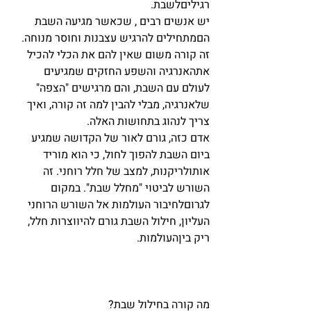
רגיליםלשבת.
יש אנשים רבים , שכאשר מגיעה השבת 
הםמתחילים להרגיש עצבנות וחוסר מנוחה. 
זה קורה משום שאין להם את הכלי להכיל 
אתהאנרגיה והשפע החזקים שמגיעים 
לעולם עם השבת, והם מרגישים "הצפה" 
שלאנרגיה, מבלי להבין למה זה קורה, ואיך 
צריך לנהוג בתחושות האלה.
אדם כזה, גורם לאור של הקדושה שמגיע 
ביום השבת להפוך לחול, כי הוא מוריד 
אותולריקנות, למצב של חלל רוחני. זה 
השורש לביטוי "מחלל שבת". במקום 
לגרוםלחיבור העולמות אל השורש הרוחני 
העליון, חילול השבת גורם להיווצרות חלל, 
ריק ביןהעולמות.
מה קורה בחילול שבת?