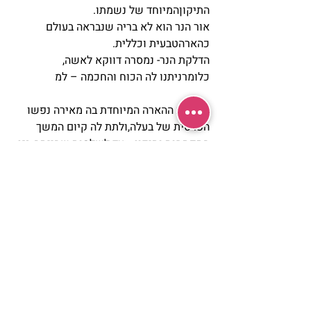
התיקוןהמיוחד של נשמתו.
אור הנר הוא לא בריה שנבראה בעולם 
כהארהטבעית וכללית.
הדלקת הנר- נמסרה דווקא לאשה, 
כלומרניתנו לה הכוח והחכמה – למ
צוא את ההארה המיוחדת בה מאירה נפשו 
הפרטית של בעלה,ולתת לה קיום המשך 
התפתחות ותיקון –עד לשלמות שהייתה בגן 
עדן מקדם…
לסיכום-
שלושה ערוצים, שלושה תפקידים 
קריטייםניתנו לאשה :
· אתתפקיד נשיאת החיים החדשים – ( של 
העובר,העובר מעולם הנשמות לעולם הזה )- 