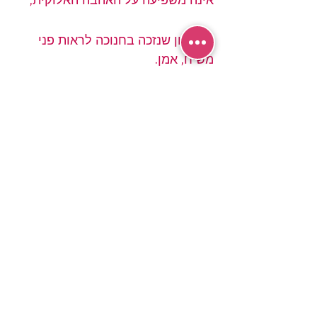
יהי רצון שנזכה בחנוכה לראות פני 
משיח, אמן.            
#מדרשייתאשירה
#הרבניתימימהמזרחי
#פרשתהשבוע
#הכנהלחנוכה
ימימה מזרחי
הרצאות ווידאו
חנוכה
פוסטים אחרונים
הצג הכול