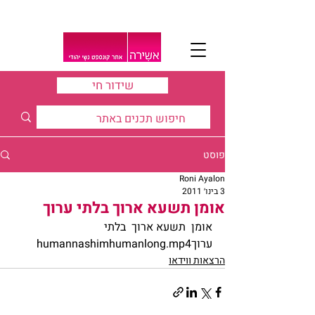
שידור חי
פוסט
Roni Ayalon
3 בינו׳ 2011
אומן תשעא ארוך בלתי ערוך
אומן  תשעא ארוך  בלתי 
ערוךhumannashimhumanlong.mp4
הרצאות ווידאו