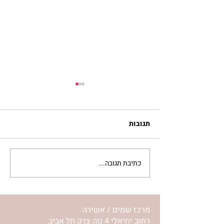
תגובות
כתיבת תגובה...
סלט מצליבים | ג’סיקה
הלפרין
מרכז שמים / אשירה
רחוב יחיאלי 4 נוה צדק תל אביב