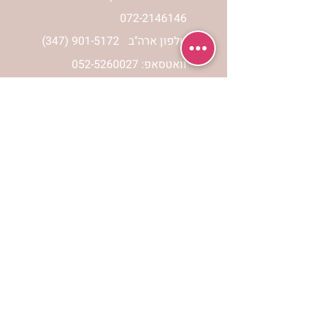
072-2146146
טלפון ארה"ב
(347) 901-5172
וואטסאפ: 052-5260027
חניה בשפע באזור כולו
הרשמי לעדכונים
הרשמי
אתר הצמיחה הרוחנית לנשים “אשירה” הינו