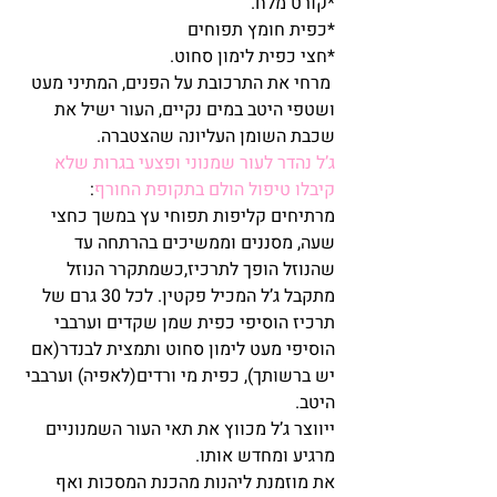
*קורט מלח.
*כפית חומץ תפוחים
*חצי כפית לימון סחוט.
 מרחי את התרכובת על הפנים, המתיני מעט 
ושטפי היטב במים נקיים, העור ישיל את 
שכבת השומן העליונה שהצטברה.
ג’ל נהדר לעור שמנוני ופצעי בגרות שלא 
קיבלו טיפול הולם בתקופת החורף
:
מרתיחים קליפות תפוחי עץ במשך כחצי 
שעה, מסננים וממשיכים בהרתחה עד 
שהנוזל הופך לתרכיז,כשמתקרר הנוזל 
מתקבל ג’ל המכיל פקטין. לכל 30 גרם של 
תרכיז הוסיפי כפית שמן שקדים וערבבי
הוסיפי מעט לימון סחוט ותמצית לבנדר(אם 
יש ברשותך), כפית מי ורדים(לאפיה) וערבבי 
היטב.
ייווצר ג’ל מכווץ את תאי העור השמנוניים 
מרגיע ומחדש אותו.
את מוזמנת ליהנות מהכנת המסכות ואף 