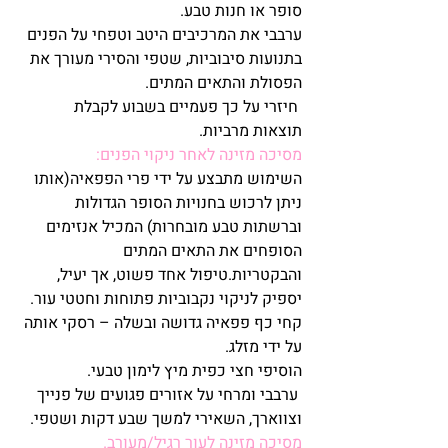
סופר או חנות טבע.
ערבבי את המרכיבים היטב וטפחי על הפנים 
בתנועות סיבוביות, שטפי והסירי מעורך את 
הפסולת והתאים המתים.
 חיזרי על כך פעמיים בשבוע לקבלת 
תוצאות מרביות.
מסיכה מזינה לאחר ניקוי הפנים:
השימוש מתבצע על ידי פרי הפפאיה(אותו 
ניתן לרכוש בחנויות הסופר הגדולות 
וברשתות טבע מובחרות) המכיל אנזימים 
הסופחים את התאים המתים 
והבקטריות.טיפול אחד פשוט, אך יעיל, 
יספיק לניקוי נקבוביות פתוחות וחטטי עור.
קחי כף פפאיה גדושה ובשלה – רסקי אותה 
על ידי מזלג.
הוסיפי חצי כפית מיץ לימון טבעי.
 ערבבי ומרחי על אזורים פגועים של פנייך 
וצווארך, השאירי למשך שבע דקות ושטפי.
מסיכה מזינה לעור רגיל/מעורב.