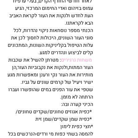
 לאחר חודשי החורף הקרים, בעלי ערפיח 
עמוס בזיהום ואדי החימום המרכזי, הגיע 
העת לחדש ולנקות את העור לקראת האביב 
הבא לקראתנו.
הכנתי מספר נוסחאות ניקוי נהדרות, לכל 
סוגי העור השונים, היכולות לחסוך לכן את 
עלות הטיפול בקליניקות השונות, המתכונים 
קלים לביצוע ונהדרים למגע.
משחות גרגירים
: מטרתן להשיל את שכבות 
העור המתות,ולנקות את נקבוביות העור,הן 
מותירות את העור נקי ורענן ומאפשרות מגע 
ישיר ויעיל של קרמים שונים על גביו.
שטפי את עור הפנים במים שהופשרו ועברו 
הרתחה לא מזמן.
הכיני קערה ובה:
 *כפית אגוזים טחונים/שקדים טחונים/
 *כפית שמן שקדים/שמן זית
*חצי כפית לימון
להמסה בשתי כפות מי ורדים-הנרכשים בכל 