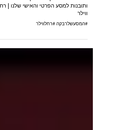
המסע אל השידוך הראשון בהיסטוריה
ותובנות למסע הפרטי והאישי שלנו | רח
ווילר
#המסעשלרבקה #רחלווילר