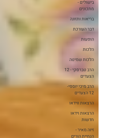
בישולים -
מתכונים
בריאות ותזונה
דבר העורכת
הופעות
הלכות
הלכות שמיטה
הרב טברסקי - 12
הצעדים
הרב מיכי יוספי-
12 הצעדים
הרצאות ווידאו
הרצאות וידאו
חדשות
זיוה מאיר -
הנחיית הורים