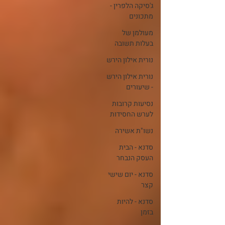
ג'סיקה הלפרין -
מתכונים
מעולמן של
בעלות תשובה
נורית אילון הירש
נורית אילון הירש
- שיעורים
נסיעות קרובות
לערש החסידות
נשו"ת אשירה
סדנא - הבית
העסק הנבחר
סדנא - יום שישי
קצר
סדנא - להיות
בזמן