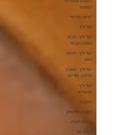
נוסעים מספרים
ישועות
ימימה מזרחי
יעל זלץ
יעל זלץ - הבית
העסק הנבחר
יעל זלץ - להיות
בזמן
יעל זלץ - מסביב
לבית ב- 90 יום
יעל זלץ -
שיעורים
כותבות
כתבות אודותינו
כתיבה יוצרת
לחזור אל