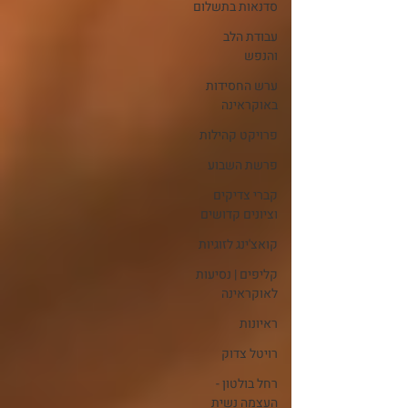
סדנאות בתשלום
עבודת הלב
והנפש
ערש החסידות
באוקראינה
פרויקט קהילות
פרשת השבוע
קברי צדיקים
וציונים קדושים
קואצ'ינג לזוגיות
קליפים | נסיעות
לאוקראינה
ראיונות
רויטל צדוק
רחל בולטון -
העצמה נשית