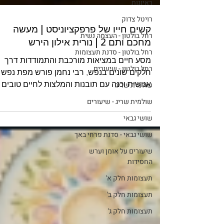
ראיונות
רויטל צדוק
רחל בולטון - העצמה נשית
רחל בולטון - סדנת תעצומות
רחל בולטון - שיעורים
קשים חייו של פרפקציוניסט | מעשה
שולמית שריג
מחכם ותם 2 | נורית אילון הירש
שולמית שריג - שיעורים
מסע חיים במציאות מורכבת והתמודדות דרך
חלקים שונים בנפש, רבי נחמן פורש מפת נפש
שושי גבאי
אנושית וכנה עם תובנות והמלצות לחיים טובים
שושי גבאי - סדנת פרחי באך
יותר. אהבת? שתפי אותנו בתחתית העמוד:)
שיעורים על אומן וערש
להשמעת קובץ MP3 #נוריתאילון #רבינחמן
החסידות
#סיפורימעשיות
תעצומות חלק א'
תעצומות חלק ב'
תעצומות חלק ג'