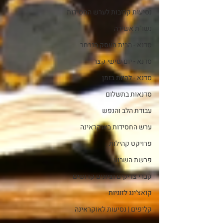
נסיעות קרובות לערש החסידות
נשו"ת אשירה
סדנא - הבית העסק הנבחר
סדנא - יום שישי קצר
סדנא - להיות בזמן
סדנאות בתשלום
עבודת הלב והנפש
ערש החסידות באוקראינה
פרויקט קהילות
פרשת השבוע
קברי צדיקים וציונים קדושים
קואצ'ינג לזוגיות
קליפים | נסיעות לאוקראינה